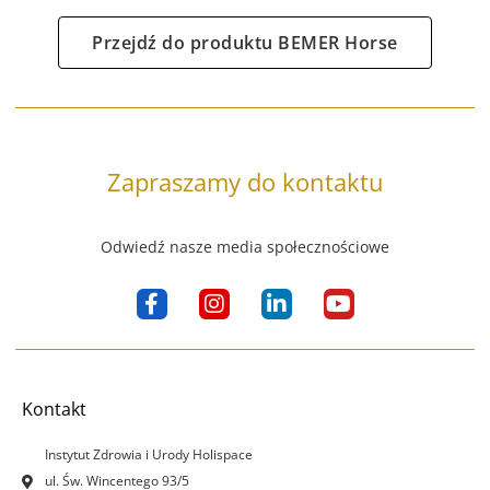
Przejdź do produktu BEMER Horse
Zapraszamy do kontaktu
Odwiedź nasze media społecznościowe
F
I
L
Y
a
n
i
o
c
s
n
u
e
t
k
t
b
a
e
u
o
g
d
b
Kontakt
o
r
i
e
k
a
n
Instytut Zdrowia i Urody Holispace
-
m
-
ul. Św. Wincentego 93/5