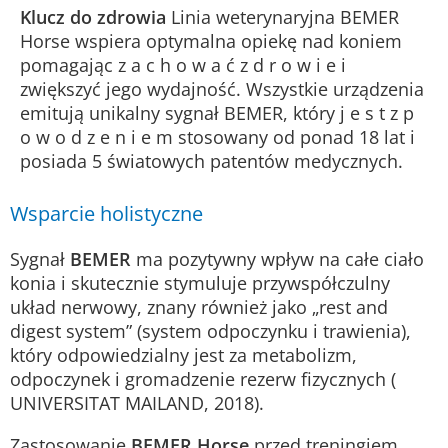
Klucz do zdrowia
Linia weterynaryjna BEMER
Horse wspiera optymalna opiekę nad koniem
pomagając z a c h o w a ć z d r o w i e i
zwiększyć jego wydajność. Wszystkie urządzenia
emitują unikalny sygnał BEMER, który j e s t z p
o w o d z e n i e m stosowany od ponad 18 lat i
posiada 5 światowych patentów medycznych.
Wsparcie holistyczne
Sygnał
BEMER
ma pozytywny wpływ na całe ciało
konia i skutecznie stymuluje przywspó
ł
czulny
uk
ł
ad nerwowy, znany równie
ż
jako „rest and
digest system” (system odpoczynku i trawienia),
który odpowiedzialny jest za metabolizm,
odpoczynek i gromadzenie rezerw fizycznych
(
UNIVERSITAT MAILAND, 2018).
Zastosowanie
BEMER Horse
przed treningiem,