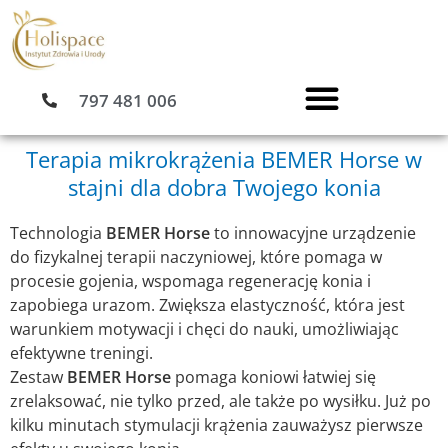
Przejdź
do
treści
797 481 006
Terapia mikrokrążenia BEMER Horse w
stajni dla dobra Twojego konia
Technologia
BEMER Horse
to innowacyjne urządzenie
do fizykalnej terapii naczyniowej, które pomaga w
procesie gojenia, wspomaga regenerację konia i
zapobiega urazom. Zwiększa elastyczność, która jest
warunkiem motywacji i chęci do nauki, umożliwiając
efektywne treningi.
Zestaw
BEMER Horse
pomaga koniowi łatwiej się
zrelaksować, nie tylko przed, ale także po wysiłku. Już po
kilku minutach stymulacji krążenia zauważysz pierwsze