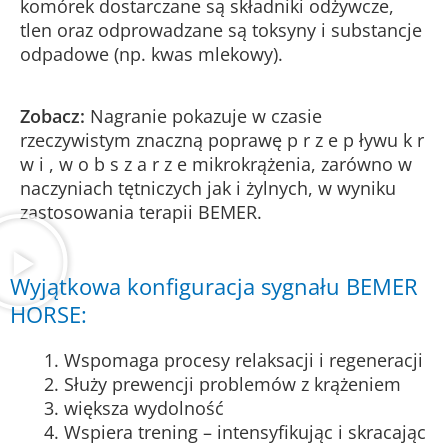
komórek dostarczane są składniki odżywcze,
tlen oraz odprowadzane są toksyny i substancje
odpadowe (np. kwas mlekowy).
Zobacz:
Nagranie pokazuje w czasie
rzeczywistym znaczną poprawę p r z e p ływu k r
w i , w o b s z a r z e mikrokrążenia, zarówno w
naczyniach tętniczych jak i żylnych, w wyniku
zastosowania terapii BEMER.
Wyjątkowa konfiguracja sygnału BEMER
HORSE:
Wspomaga procesy relaksacji i regeneracji
Służy prewencji problemów z krążeniem
większa wydolność
Wspiera trening – intensyfikując i skracając