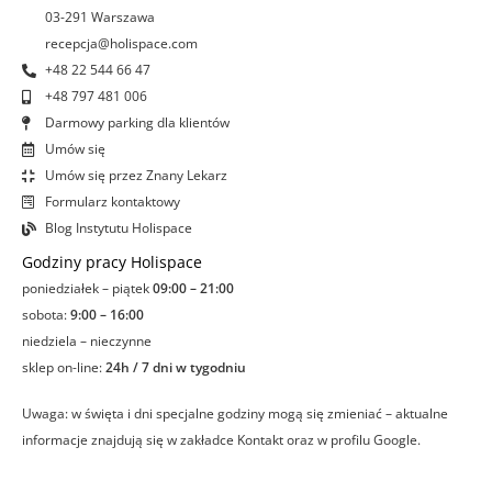
f
i
03-291 Warszawa
n
recepcja@holispace.com
+48 22 544 66 47
+48 797 481 006
Darmowy parking dla klientów
Umów się
Umów się przez Znany Lekarz
Formularz kontaktowy
Blog Instytutu Holispace
Godziny pracy Holispace
poniedziałek – piątek
09:00 – 21:00
sobota:
9:00 – 16:00
niedziela – nieczynne
sklep on-line:
24h / 7 dni w tygodniu
Uwaga: w święta i dni specjalne godziny mogą się zmieniać – aktualne
informacje znajdują się w zakładce Kontakt oraz w profilu Google.