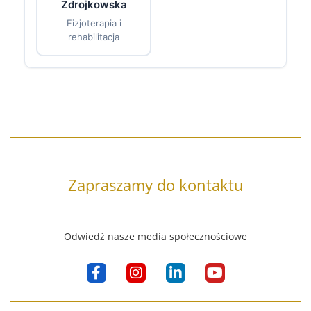
Zdrojkowska
Fizjoterapia i
rehabilitacja
Zapraszamy do kontaktu
Odwiedź nasze media społecznościowe
F
I
L
Y
a
n
i
o
c
s
n
u
e
t
k
t