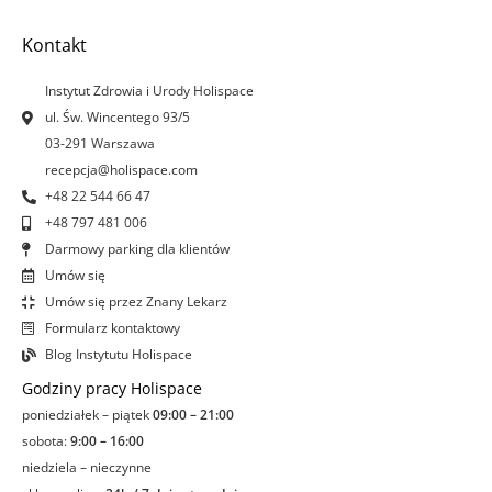
b
a
e
u
o
g
d
b
Kontakt
o
r
i
e
k
a
n
Instytut Zdrowia i Urody Holispace
-
m
-
ul. Św. Wincentego 93/5
f
i
03-291 Warszawa
n
recepcja@holispace.com
+48 22 544 66 47
+48 797 481 006
Darmowy parking dla klientów
Umów się
Umów się przez Znany Lekarz
Formularz kontaktowy
Blog Instytutu Holispace
Godziny pracy Holispace
poniedziałek – piątek
09:00 – 21:00
sobota:
9:00 – 16:00
niedziela – nieczynne