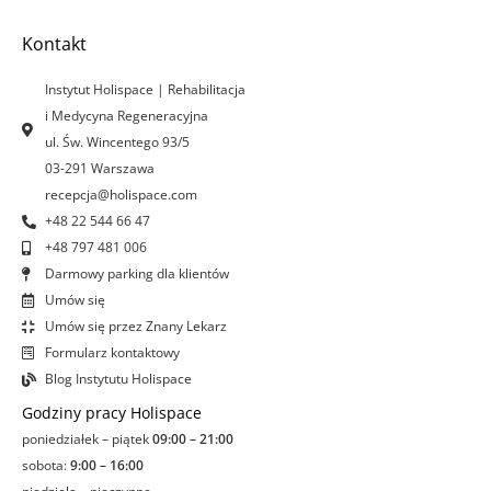
b
a
e
u
o
g
d
b
Kontakt
o
r
i
e
k
a
n
Instytut Holispace | Rehabilitacja
-
m
-
i Medycyna Regeneracyjna
f
i
ul. Św. Wincentego 93/5
n
03-291 Warszawa
recepcja@holispace.com
+48 22 544 66 47
+48 797 481 006
Darmowy parking dla klientów
Umów się
Umów się przez Znany Lekarz
Formularz kontaktowy
Blog Instytutu Holispace
Godziny pracy Holispace
poniedziałek – piątek
09:00 – 21:00
sobota:
9:00 – 16:00