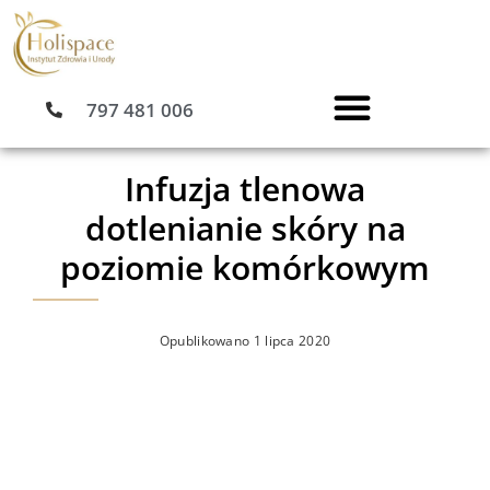
Przejdź
do
treści
797 481 006
Infuzja tlenowa
dotlenianie skóry na
poziomie komórkowym
Opublikowano
1 lipca 2020