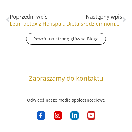
Prev
Na
Poprzedni wpis
Następny wpis
Letni detox z Holispace
Dieta śródziemnomorska – sekret młodości
Powrót na stronę główna Bloga
Zapraszamy do kontaktu
Odwiedź nasze media społecznościowe
F
I
L
Y
a
n
i
o
c
s
n
u
e
t
k
t