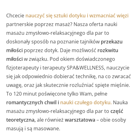
Chcecie
nauczyć się sztuki dotyku
i
wzmacniać więzi
partnerskie poprzez masaż? Nasza oferta nauki
masażu zmysłowo-relaksacyjnego dla par to
doskonały sposób na poznanie tajników
przekazu
miłości
poprzez dotyk. Daje możliwość
rozkwitu
miłości
w związku. Pod okiem doświadczonego
fizjoterapeuty i terapeuty SPA&WELLNESS, nauczycie
się jak odpowiednio dobierać technikę, na co zwracać
uwagę, oraz jak skutecznie rozluźniać spięte mięśnie.
To 120 minut poświęcone tylko Wam, pełne
romantycznych chwil i
nauki czułego dotyku
.
Nauka
masażu zmysłowo-relaksacyjnego dla par to
część
teoretyczna,
ale również
warsztatowa
– obie osoby
masują i są masowane.