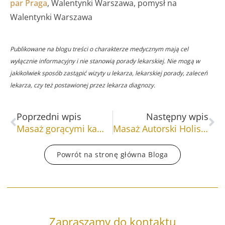
par Praga
, Walentynki Warszawa, pomysł na
Walentynki Warszawa
Publikowane na blogu treści o charakterze medycznym mają cel
wyłącznie informacyjny i nie stanowią porady lekarskiej. Nie mogą w
jakikolwiek sposób zastąpić wizyty u lekarza, lekarskiej porady, zaleceń
lekarza, czy też postawionej przez lekarza diagnozy.
Prev
Na
Poprzedni wpis
Następny wpis
Masaż gorącymi kamieniami półszlachetnymi – zdrowie wg ajurwedy
Masaż Autorski Holispace – prawdziwy masaż holistyczny
Powrót na stronę główna Bloga
Zapraszamy do kontaktu