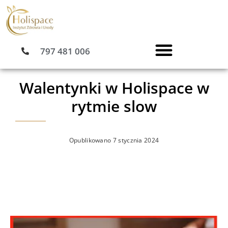
Przejdź
do
treści
797 481 006
Walentynki w Holispace w
rytmie slow
Opublikowano
7 stycznia 2024