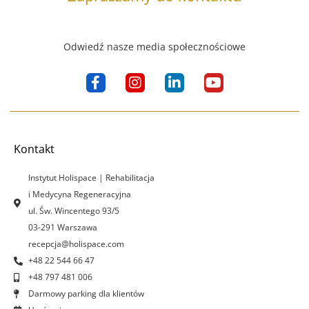
Odwiedź nasze media społecznościowe
F
I
L
Y
a
n
i
o
c
s
n
u
e
t
k
t
b
a
e
u
o
g
d
b
Kontakt
o
r
i
e
k
a
n
Instytut Holispace | Rehabilitacja
-
m
-
i Medycyna Regeneracyjna
f
i
ul. Św. Wincentego 93/5
n
03-291 Warszawa
recepcja@holispace.com
+48 22 544 66 47
+48 797 481 006
Darmowy parking dla klientów