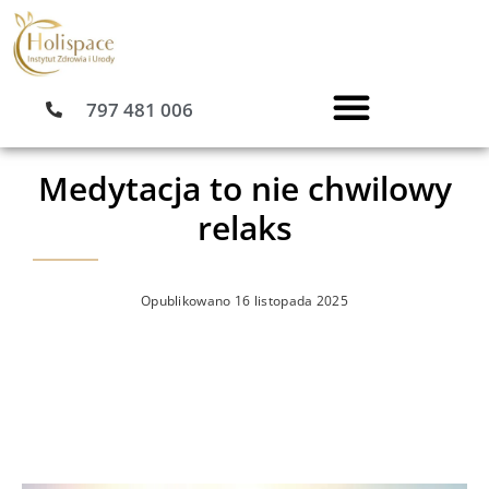
Przejdź
do
treści
797 481 006
Medytacja to nie chwilowy
relaks
Opublikowano
16 listopada 2025