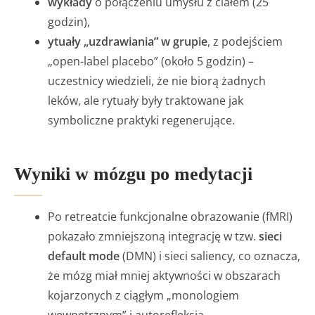
wykłady
o połączeniu umysłu z ciałem (25
godzin),
ytuały „uzdrawiania” w grupie
, z podejściem
„open-label placebo” (około 5 godzin) –
uczestnicy wiedzieli, że nie biorą żadnych
leków, ale rytuały były traktowane jak
symboliczne praktyki regenerujące.
Wyniki w mózgu po medytacji
Po retreatcie funkcjonalne obrazowanie (fMRI)
pokazało zmniejszoną integrację w tzw.
sieci
default mode
(DMN) i sieci saliency, co oznacza,
że mózg miał mniej aktywności w obszarach
kojarzonych z ciągłym „monologiem
wewnętrznym” i autorefleksją.