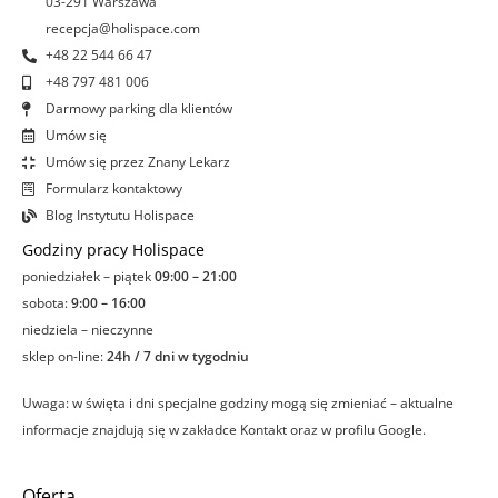
03-291 Warszawa
n
recepcja@holispace.com
+48 22 544 66 47
+48 797 481 006
Darmowy parking dla klientów
Umów się
Umów się przez Znany Lekarz
Formularz kontaktowy
Blog Instytutu Holispace
Godziny pracy Holispace
poniedziałek – piątek
09:00 – 21:00
sobota:
9:00 – 16:00
niedziela – nieczynne
sklep on-line:
24h / 7 dni w tygodniu
Uwaga: w święta i dni specjalne godziny mogą się zmieniać – aktualne
informacje znajdują się w zakładce Kontakt oraz w profilu Google.
Oferta