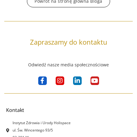
Powrót na stronę główna Bloga
Zapraszamy do kontaktu
Odwiedź nasze media społecznościowe
F
I
L
Y
a
n
i
o
c
s
n
u
e
t
k
t
b
a
e
u
o
g
d
b
Kontakt
o
r
i
e
k
a
n
Instytut Zdrowia i Urody Holispace
-
m
-
ul. Św. Wincentego 93/5
f
i