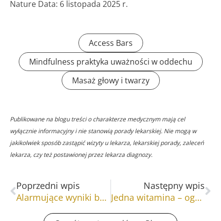
Nature Data: 6 listopada 2025 r.
Access Bars
Mindfulness praktyka uważności w oddechu
Masaż głowy i twarzy
Publikowane na blogu treści o charakterze medycznym mają cel
wyłącznie informacyjny i nie stanowią porady lekarskiej. Nie mogą w
jakikolwiek sposób zastąpić wizyty u lekarza, lekarskiej porady, zaleceń
lekarza, czy też postawionej przez lekarza diagnozy.
Prev
Na
Poprzedni wpis
Następny wpis
Alarmujące wyniki badań nad melatoniną
Jedna witamina – ogromne znaczenie dla zdrowia