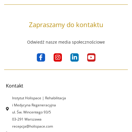
Zapraszamy do kontaktu
Odwiedź nasze media społecznościowe
F
I
L
Y
a
n
i
o
c
s
n
u
e
t
k
t
b
a
e
u
o
g
d
b
Kontakt
o
r
i
e
k
a
n
Instytut Holispace | Rehabilitacja
-
m
-
i Medycyna Regeneracyjna
f
i
ul. Św. Wincentego 93/5
n
03-291 Warszawa
recepcja@holispace.com