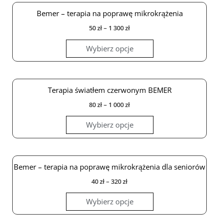
wybrać
wybrać
wybrać
wybrać
Bemer – terapia na poprawę mikrokrążenia
na
na
na
na
50
zł
–
1 300
zł
stronie
stronie
stronie
stronie
produktu
produktu
produktu
produktu
Wybierz opcje
Terapia światłem czerwonym BEMER
80
zł
–
1 000
zł
Wybierz opcje
Bemer – terapia na poprawę mikrokrążenia dla seniorów
40
zł
–
320
zł
Wybierz opcje