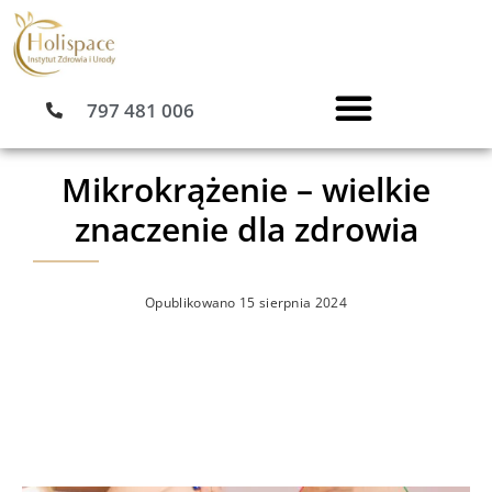
Przejdź
do
treści
797 481 006
Mikrokrążenie – wielkie
znaczenie dla zdrowia
Opublikowano
15 sierpnia 2024