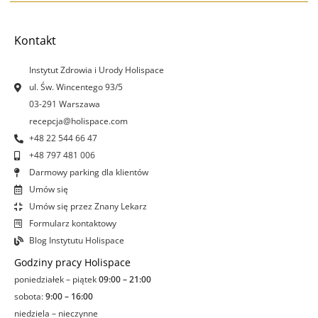
e
t
k
t
b
a
e
u
o
g
d
b
Kontakt
o
r
i
e
k
a
n
Instytut Zdrowia i Urody Holispace
-
m
-
ul. Św. Wincentego 93/5
f
i
03-291 Warszawa
n
recepcja@holispace.com
+48 22 544 66 47
+48 797 481 006
Darmowy parking dla klientów
Umów się
Umów się przez Znany Lekarz
Formularz kontaktowy
Blog Instytutu Holispace
Godziny pracy Holispace
poniedziałek – piątek
09:00 – 21:00
sobota:
9:00 – 16:00
niedziela – nieczynne