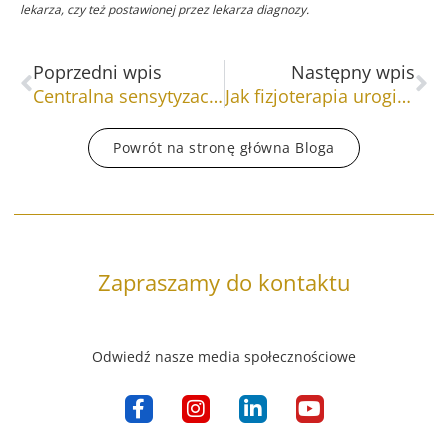
lekarza, czy też postawionej przez lekarza diagnozy.
Prev
Na
Poprzedni wpis
Następny wpis
Centralna sensytyzacja w Przewlekłym Bólu Krzyża
Jak fizjoterapia uroginekologiczna wspiera zdrowie kobiet?
Powrót na stronę główna Bloga
Zapraszamy do kontaktu
Odwiedź nasze media społecznościowe
F
I
L
Y
a
n
i
o
c
s
n
u