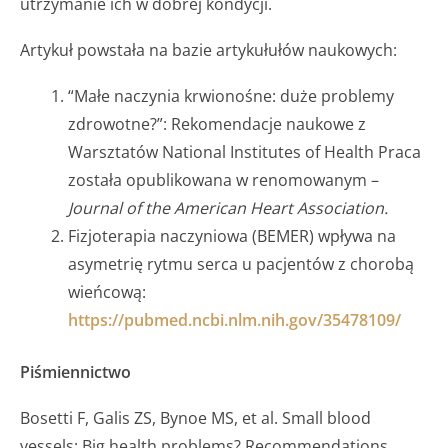
utrzymanie ich w dobrej kondycji.
Artykuł powstała na bazie artykułułów naukowych:
“Małe naczynia krwionośne: duże problemy
zdrowotne?”: Rekomendacje naukowe z
Warsztatów National Institutes of Health Praca
została opublikowana w renomowanym –
Journal of the American Heart Association.
Fizjoterapia naczyniowa (BEMER) wpływa na
asymetrię rytmu serca u pacjentów z chorobą
wieńcową:
https://pubmed.ncbi.nlm.nih.gov/35478109/
Piśmiennictwo
Bosetti F, Galis ZS, Bynoe MS, et al. Small blood
vessels: Big health problems? Recommendations