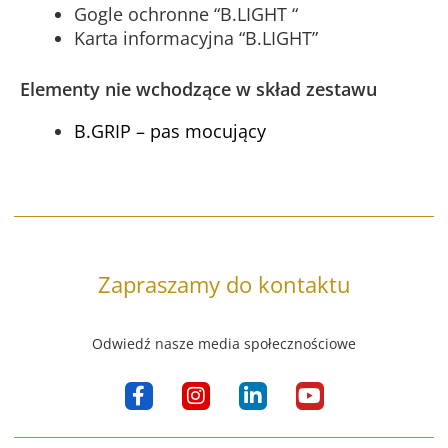
Gogle ochronne “B.LIGHT “
Karta informacyjna “B.LIGHT”
Elementy nie wchodzące w skład zestawu
B.GRIP – pas mocujący
Zapraszamy do kontaktu
Odwiedź nasze media społecznościowe
F
I
L
Y
a
n
i
o
c
s
n
u