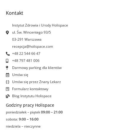
e
t
k
t
b
a
e
u
o
g
d
b
Kontakt
o
r
i
e
k
a
n
Instytut Zdrowia i Urody Holispace
-
m
-
ul. Św. Wincentego 93/5
f
i
03-291 Warszawa
n
recepcja@holispace.com
+48 22 544 66 47
+48 797 481 006
Darmowy parking dla klientów
Umów się
Umów się przez Znany Lekarz
Formularz kontaktowy
Blog Instytutu Holispace
Godziny pracy Holispace
poniedziałek – piątek
09:00 – 21:00
sobota:
9:00 – 16:00
niedziela – nieczynne