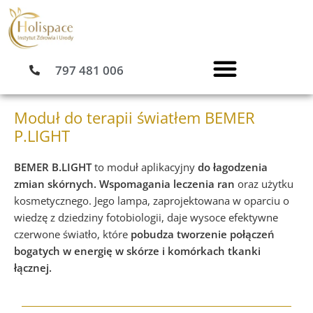
Przejdź
do
treści
797 481 006
Moduł do terapii światłem BEMER
P.LIGHT
BEMER B.LIGHT
to moduł aplikacyjny
do łagodzenia
zmian skórnych.
Wspomagania leczenia ran
oraz użytku
kosmetycznego. Jego lampa, zaprojektowana w oparciu o
wiedzę z dziedziny fotobiologii, daje wysoce efektywne
czerwone światło, które
pobudza tworzenie połączeń
bogatych w energię w skórze i komórkach tkanki
łącznej.