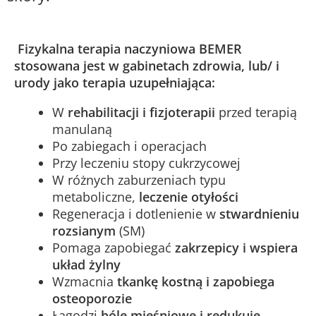
Fizykalna terapia naczyniowa BEMER
stosowana jest w gabinetach zdrowia, lub/ i
urody jako terapia uzupełniająca:
W
rehabilitacji i fizjoterapii
przed terapią
manulaną
Po zabiegach i operacjach
Przy leczeniu stopy cukrzycowej
W różnych zaburzeniach typu
metaboliczne,
leczenie otyłości
Regeneracja i dotlenienie w
stwardnieniu
rozsianym
(SM)
Pomaga zapobiegać
zakrzepicy i wspiera
układ żylny
Wzmacnia
tkankę kostną i zapobiega
osteoporozie
Łagodzi
bóle mięśniowe i redukuje