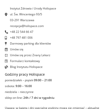
o
r
i
e
k
a
n
Instytut Zdrowia i Urody Holispace
-
m
-
ul. Św. Wincentego 93/5
f
i
03-291 Warszawa
n
recepcja@holispace.com
+48 22 544 66 47
+48 797 481 006
Darmowy parking dla klientów
Umów się
Umów się przez Znany Lekarz
Formularz kontaktowy
Blog Instytutu Holispace
Godziny pracy Holispace
poniedziałek – piątek
09:00 – 21:00
sobota:
9:00 – 16:00
niedziela – nieczynne
sklep on-line:
24h / 7 dni w tygodniu
Uwaga: w święta i dni specjalne godziny mogą się zmieniać – aktualne