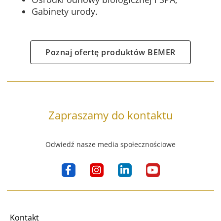
Gabinety urody.
Poznaj ofertę produktów BEMER
Zapraszamy do kontaktu
Odwiedź nasze media społecznościowe
F
I
L
Y
a
n
i
o
c
s
n
u
e
t
k
t
b
a
e
u
o
g
d
b
Kontakt