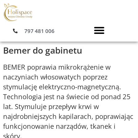
Przejdź
do
treści
797 481 006
Bemer do gabinetu
BEMER poprawia mikrokrążenie w
naczyniach włosowatych poprzez
stymulację elektryczno-magnetyczną.
Technologia jest na świecie od ponad 25
lat. Stymuluje przepływ krwi w
najdrobniejszych kapilarach, poprawiając
funkcjonowanie narządów, tkanek i
skóry.