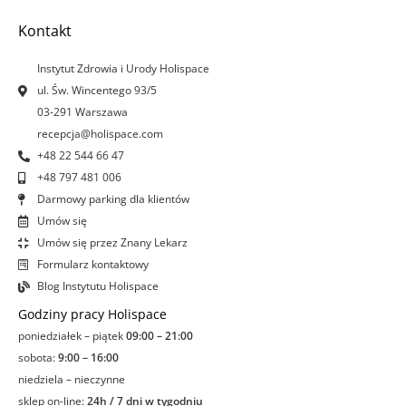
b
a
e
u
o
g
d
b
Kontakt
o
r
i
e
k
a
n
Instytut Zdrowia i Urody Holispace
-
m
-
ul. Św. Wincentego 93/5
f
i
03-291 Warszawa
n
recepcja@holispace.com
+48 22 544 66 47
+48 797 481 006
Darmowy parking dla klientów
Umów się
Umów się przez Znany Lekarz
Formularz kontaktowy
Blog Instytutu Holispace
Godziny pracy Holispace
poniedziałek – piątek
09:00 – 21:00
sobota:
9:00 – 16:00
niedziela – nieczynne
sklep on-line:
24h / 7 dni w tygodniu