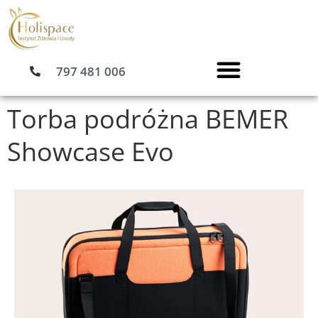
Przejdź
do
treści
797 481 006
Torba podróżna BEMER
Showcase Evo