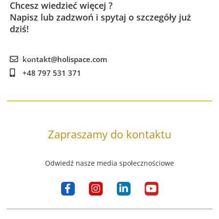
Chcesz wiedzieć więcej ?
Napisz lub zadzwoń i spytaj o szczegóły już
dziś!
kontakt@holispace.com
+48 797 531 371
Zapraszamy do kontaktu
Odwiedź nasze media społecznościowe
F
I
L
Y
a
n
i
o
c
s
n
u
e
t
k
t