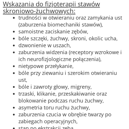
Wskazania do fizjoterapii stawów
skroniowo-żuchwowych:
trudności w otwieraniu oraz zamykania ust
(zaburzenia biomechaniki stawów),
samoistne zaciskanie zębów,
bóle szczęki, żuchwy, skroni, okolic ucha,
dzwonienie w uszach,
zaburzenia widzenia (receptory wzrokowe i
ich neurofizjologiczne połączenia),
nietypowe przełykanie,
bóle przy ziewaniu i szerokim otwieraniu
ust,
bóle i zawroty głowy, migreny,
trzaski, klikanie, przeskakiwanie oraz
blokowanie podczas ruchu żuchwy,
asymetria toru ruchu żuchwy,
zaburzenia czucia w obrębie twarzy po
zabiegach operacyjnych,
stan po ekstrakcji zęba,