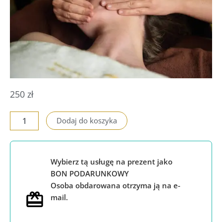
250
zł
ilość
Dodaj do koszyka
Fizjoterapia
stawów
skroniowo-
Wybierz tą usługę na prezent jako
żuchwowych
BON PODARUNKOWY
Osoba obdarowana otrzyma ją na e-
mail.