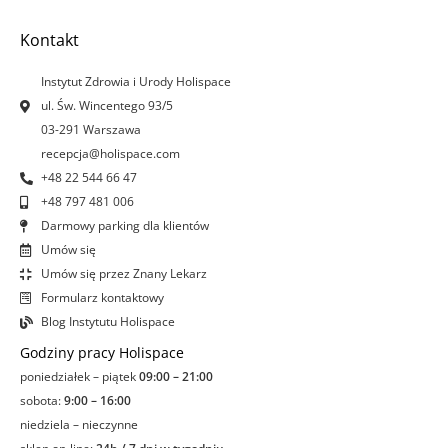
b
a
e
u
o
g
d
b
Kontakt
o
r
i
e
k
a
n
Instytut Zdrowia i Urody Holispace
-
m
-
ul. Św. Wincentego 93/5
f
i
03-291 Warszawa
n
recepcja@holispace.com
+48 22 544 66 47
+48 797 481 006
Darmowy parking dla klientów
Umów się
Umów się przez Znany Lekarz
Formularz kontaktowy
Blog Instytutu Holispace
Godziny pracy Holispace
poniedziałek – piątek
09:00 – 21:00
sobota:
9:00 – 16:00
niedziela – nieczynne