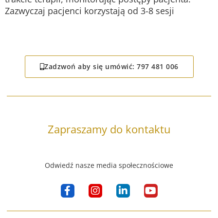
Zazwyczaj pacjenci korzystają od 3-8 sesji
Zadzwoń aby się umówić: 797 481 006
Zapraszamy do kontaktu
Odwiedź nasze media społecznościowe
F
I
L
Y
a
n
i
o
c
s
n
u
e
t
k
t