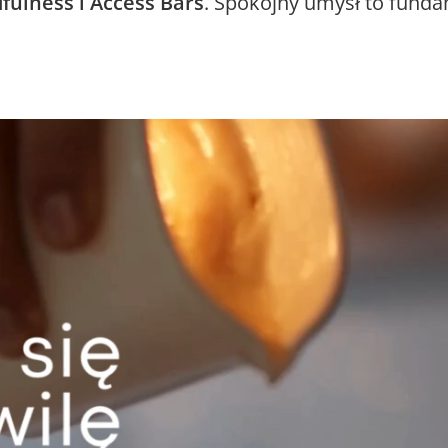
fulness i Access Bars
. Spokojny umysł to funda