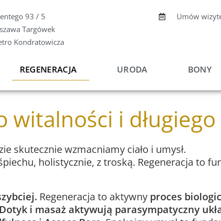
centego 93 / 5
Umów wizyt
szawa Targówek
etro Kondratowicza
REGENERACJA
URODA
BONY
 witalności i długiego
zie skutecznie wzmacniamy ciało i umysł.
piechu, holistycznie, z troską. Regeneracja to f
szybciej.
Regeneracja to aktywny
proces biologi
Dotyk i masaż aktywują parasympatyczny ukł