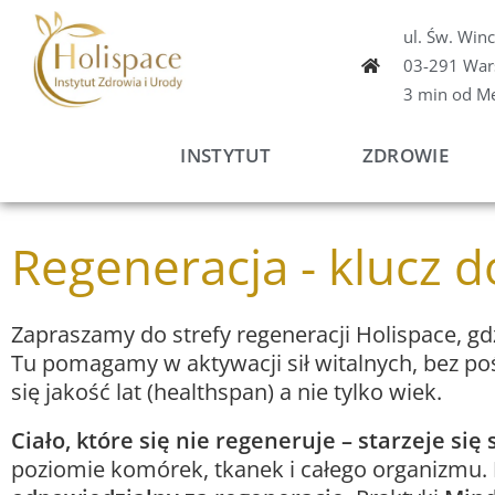
Przejdź
ul. Św. Win
do
03-291 War
treści
3 min od M
INSTYTUT
ZDROWIE
Regeneracja - klucz do
Zapraszamy do strefy regeneracji Holispace, gd
Tu pomagamy w aktywacji sił witalnych, bez poś
się jakość lat (healthspan) a nie tylko wiek.
Ciało, które się nie regeneruje – starzeje się 
poziomie komórek, tkanek i całego organizmu.