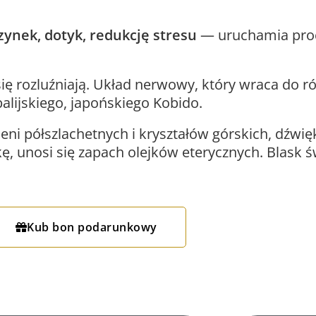
ynek, dotyk, redukcję stresu
— uruchamia proc
się rozluźniają. Układ nerwowy, który wraca do 
alijskiego, japońskiego Kobido.
ni półszlachetnych i kryształów górskich, dźwięk
ę, unosi się zapach olejków eterycznych. Blask
Kub bon podarunkowy