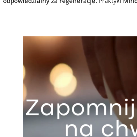
odpowiedzialny za regenerację.
Praktyki
Mind