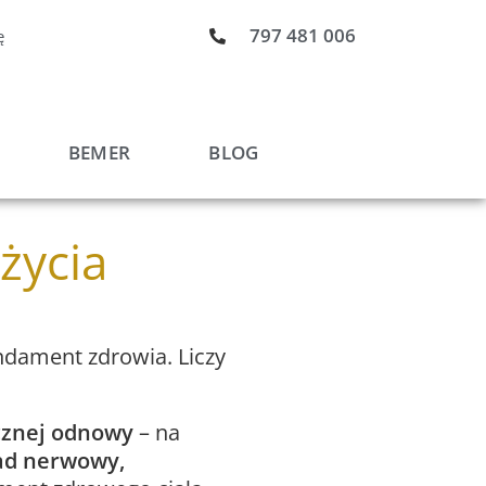
797 481 006
ę
BEMER
BLOG
 życia
undament zdrowia. Liczy
cznej odnowy
– na
ad nerwowy,