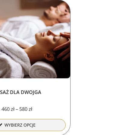
Zakres
cen:
od
460 zł
do
580 zł
SAŻ DLA DWOJGA
460
zł
–
580
zł
WYBIERZ OPCJE