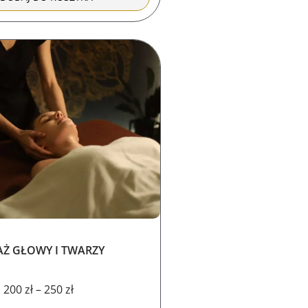
Zakres
cen:
od
200 zł
do
250 zł
Ż GŁOWY I TWARZY
200
zł
–
250
zł