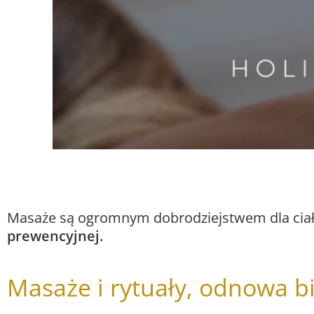
Masaże są ogromnym dobrodziejstwem dla ciał
prewencyjnej.
Masaże i rytuały, odnowa b