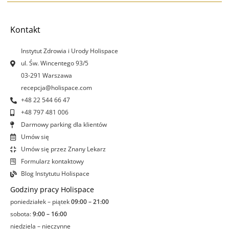
e
t
k
t
b
a
e
u
o
g
d
b
Kontakt
o
r
i
e
k
a
n
Instytut Zdrowia i Urody Holispace
-
m
-
ul. Św. Wincentego 93/5
f
i
03-291 Warszawa
n
recepcja@holispace.com
+48 22 544 66 47
+48 797 481 006
Darmowy parking dla klientów
Umów się
Umów się przez Znany Lekarz
Formularz kontaktowy
Blog Instytutu Holispace
Godziny pracy Holispace
poniedziałek – piątek
09:00 – 21:00
sobota:
9:00 – 16:00
niedziela – nieczynne