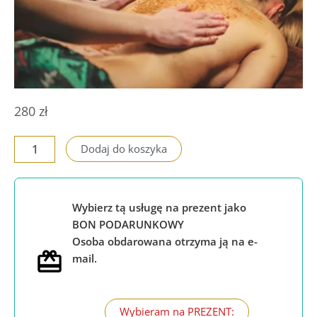
280
zł
ilość
Dodaj do koszyka
Masaż
ajurwedyjski
Udvartana
Wybierz tą usługę na prezent jako
BON PODARUNKOWY
Osoba obdarowana otrzyma ją na e-
mail.
Wybieram na PREZENT: