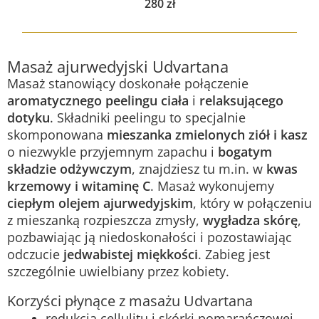
280
zł
Masaż ajurwedyjski Udvartana
Masaż stanowiący doskonałe połączenie
aromatycznego peelingu ciała
i
relaksującego
dotyku
. Składniki peelingu to specjalnie
skomponowana
mieszanka zmielonych ziół i kasz
o niezwykle przyjemnym zapachu i
bogatym
składzie odżywczym
, znajdziesz tu m.in. w
kwas
krzemowy i witaminę C
. Masaż wykonujemy
ciepłym olejem ajurwedyjskim
, który w połączeniu
z mieszanką rozpieszcza zmysły,
wygładza skórę
,
pozbawiając ją niedoskonałości i pozostawiając
odczucie
jedwabistej miękkości
. Zabieg jest
szczególnie uwielbiany przez kobiety.
Korzyści płynące z masażu Udvartana
redukcja cellulitu i skórki pomarańczowej