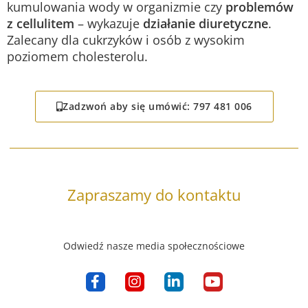
kumulowania wody w organizmie czy
problemów
z cellulitem
– wykazuje
działanie diuretyczne
.
Zalecany dla cukrzyków i osób z wysokim
poziomem cholesterolu.
Zadzwoń aby się umówić: 797 481 006
Zapraszamy do kontaktu
Odwiedź nasze media społecznościowe
F
I
L
Y
a
n
i
o
c
s
n
u