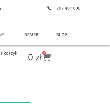
797 481 006
ę
NY
BEMER
BLOG
z koszyk
Wózek
0
zł
0