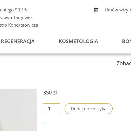
centego 93 / 5
Umów wizyt
szawa Targówek
etro Kondratowicza
REGENERACJA
KOSMETOLOGIA
BO
Zobac
350
zł
ilość
Dodaj do koszyka
Kup
sesję
mentoringową