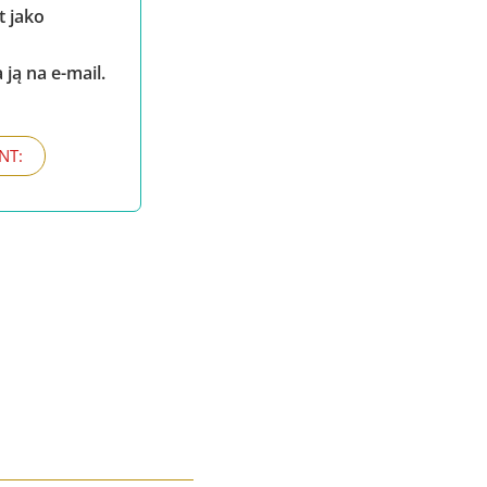
t jako
ą na e-mail.
NT: