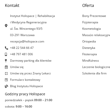
Kontakt
Oferta
Instytut Holispace | Rehabilitacja
Bony Prezentowe
i Medycyna Regeneracyjna
Fizjoterapia
ul. Św. Wincentego 93/5
Kosmetologia
03-291 Warszawa
Masaże relaksacyjn
recepcja@holispace.com
Ortopedia
+48 22 544 66 47
Dietetyka
+48 797 481 006
Fitoterapia
Darmowy parking dla klientów
Mindfulness
Umów się
Leczenie biologiczn
Umów się przez Znany Lekarz
Szkolenia dla firm
Formularz kontaktowy
Blog Instytutu Holispace
Godziny pracy Holispace
poniedziałek – piątek
09:00 – 21:00
sobota:
9:00 – 16:00