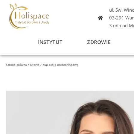
Przejdź
ul. Św. Win
do
03-291 War
treści
3 min od M
INSTYTUT
ZDROWIE
Strona główna
/
Oferta
/ Kup sesję mentoringową