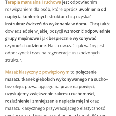
T
erapia manualna i ruchowa
jest odpowiednim
rozwiązaniem dla osób, które oprócz
uwolnienia od
napięcia konkretnych struktur
chcą uzyskać
instruktaż ćwiczeń do wykonania w domu
. Chcą także
dowiedzieć się w jakiej pozycji
wzmocnić odpowiednie
grupy mięśniowe
i jak
bezpiecznie wykonywać
czynności codzienne
. Na co uważać i jak ważny jest
odpoczynek i czas na regenerację uszkodzonych
struktur.
Masaż klasyczny z powięziowym
to
połączenie
masażu tkanek głębokich wykonywanego na sucho
–
bez oleju, pozwalającego na
pracę na powięzi,
uzyskujemy zwiększenie zakresu ruchomości,
rozluźnienie i zmniejszenie napięcia mięśni
oraz
masażu klasycznego przywracającego elastyczność
mięśni oraz odżywienie i dotlenienie tkanek. W razie