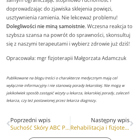
doprowadzając do zjawiska sklejenia powięzi,
usztywnienia ramienia. Nie lekceważ problemu!
Dolegliwości nie miną samoistnie
. Wczesna reakcja to
szybsza szansa na powrót do sprawności, skonsultuj
się z naszymi terapeutami i wybierz zdrowie już dziś!
Opracowała: mgr fizjoterapii Małgorzata Adamczuk
Publikowane na blogu treści o charakterze medycznym mają cel
wyłącznie informacyjny i nie stanowią porady lekarskiej. Nie mogą w
jakikolwiek sposób zastąpić wizyty u lekarza, lekarskiej porady, zaleceń
lekarza, czy też postawionej przez lekarza diagnozy.
Prev
Na
Poprzedni wpis
Następny wpis
Suchość Skóry ABC Pielęgnacji
Rehabilitacja i fizjoterapia ręki￼