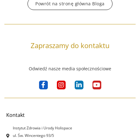
Powrót na stronę główna Bloga
Zapraszamy do kontaktu
Odwiedź nasze media społecznościowe
F
I
L
Y
a
n
i
o
c
s
n
u
e
t
k
t
b
a
e
u
o
g
d
b
Kontakt
o
r
i
e
k
a
n
Instytut Zdrowia i Urody Holispace
-
m
-
ul. Św. Wincentego 93/5
f
i