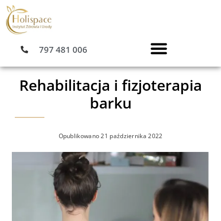
Przejdź
do
treści
797 481 006
Rehabilitacja i fizjoterapia
barku
Opublikowano
21 października 2022