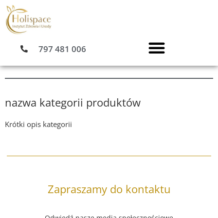
Przejdź
do
treści
797 481 006
nazwa kategorii produktów
Krótki opis kategorii
Zapraszamy do kontaktu
Odwiedź nasze media społecznościowe