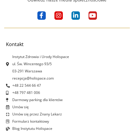
F
I
L
Y
a
n
i
o
c
s
n
u
e
t
k
t
b
a
e
u
o
g
d
b
Kontakt
o
r
i
e
k
a
n
Instytut Zdrowia i Urody Holispace
-
m
-
ul. Św. Wincentego 93/5
f
i
03-291 Warszawa
n
recepcja@holispace.com
+48 22 544 66 47
+48 797 481 006
Darmowy parking dla klientów
Umów się
Umów się przez Znany Lekarz
Formularz kontaktowy
Blog Instytutu Holispace