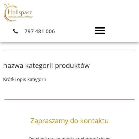
Przejdź
do
treści
797 481 006
nazwa kategorii produktów
Krótki opis kategorii
Zapraszamy do kontaktu
Odwiedź nasze media społecznościowe