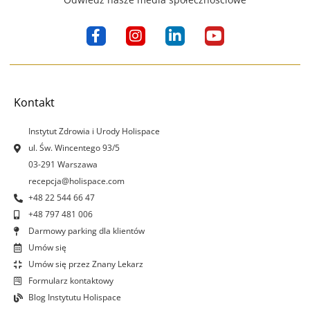
F
I
L
Y
a
n
i
o
c
s
n
u
e
t
k
t
b
a
e
u
o
g
d
b
Kontakt
o
r
i
e
k
a
n
Instytut Zdrowia i Urody Holispace
-
m
-
ul. Św. Wincentego 93/5
f
i
03-291 Warszawa
n
recepcja@holispace.com
+48 22 544 66 47
+48 797 481 006
Darmowy parking dla klientów
Umów się
Umów się przez Znany Lekarz
Formularz kontaktowy
Blog Instytutu Holispace