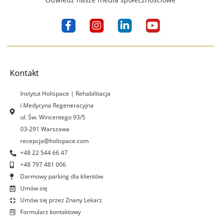
F
I
L
Y
a
n
i
o
c
s
n
u
e
t
k
t
b
a
e
u
o
g
d
b
Kontakt
o
r
i
e
k
a
n
Instytut Holispace | Rehabilitacja
-
m
-
i Medycyna Regeneracyjna
f
i
ul. Św. Wincentego 93/5
n
03-291 Warszawa
recepcja@holispace.com
+48 22 544 66 47
+48 797 481 006
Darmowy parking dla klientów
Umów się
Umów się przez Znany Lekarz
Formularz kontaktowy