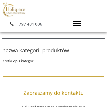
Przejdź
do
treści
797 481 006
nazwa kategorii produktów
Krótki opis kategorii
Zapraszamy do kontaktu
Odwiedź nasze media społecznościowe