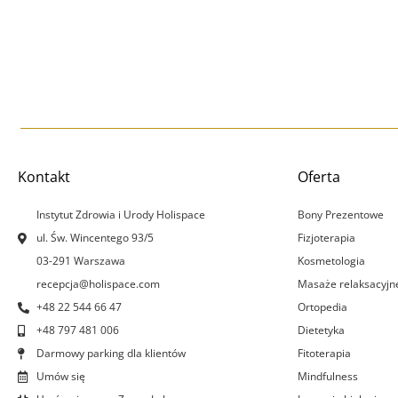
Kontakt
Oferta
Instytut Zdrowia i Urody Holispace
Bony Prezentowe
ul. Św. Wincentego 93/5
Fizjoterapia
03-291 Warszawa
Kosmetologia
recepcja@holispace.com
Masaże relaksacyjn
+48 22 544 66 47
Ortopedia
+48 797 481 006
Dietetyka
Darmowy parking dla klientów
Fitoterapia
Umów się
Mindfulness