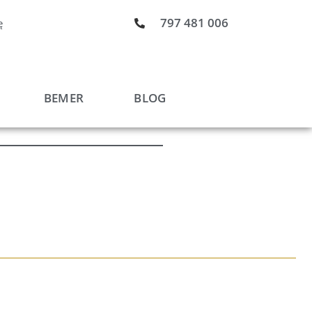
797 481 006
ę
BEMER
BLOG