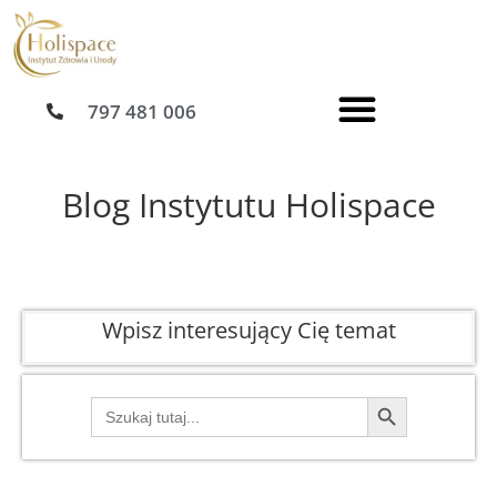
Przejdź
do
treści
797 481 006
Blog Instytutu Holispace
Wpisz interesujący Cię temat
Search Button
Search
for: