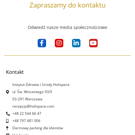
Zapraszamy do kontaktu
Odwiedź nasze media społecznościowe
F
I
L
Y
a
n
i
o
c
s
n
u
e
t
k
t
b
a
e
u
o
g
d
b
Kontakt
o
r
i
e
k
a
n
Instytut Zdrowia i Urody Holispace
-
m
-
ul. Św. Wincentego 93/5
f
i
03-291 Warszawa
n
recepcja@holispace.com
+48 22 544 66 47
+48 797 481 006
Darmowy parking dla klientów