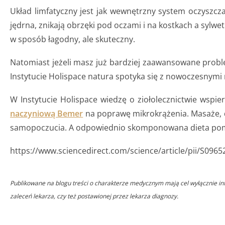
Układ limfatyczny jest jak wewnętrzny system oczyszczan
jędrna, znikają obrzęki pod oczami i na kostkach a sylwe
w sposób łagodny, ale skuteczny.
Natomiast jeżeli masz już bardziej zaawansowane proble
Instytucie Holispace natura spotyka się z nowoczesnymi m
W Instytucie Holispace wiedzę o ziołolecznictwie wsp
naczyniową Bemer
na poprawę mikrokrążenia. Masaże, d
samopoczucia. A odpowiednio skomponowana dieta pomag
https://www.sciencedirect.com/science/article/pii/S096
Publikowane na blogu treści o charakterze medycznym mają cel wyłącznie infor
zaleceń lekarza, czy też postawionej przez lekarza diagnozy.