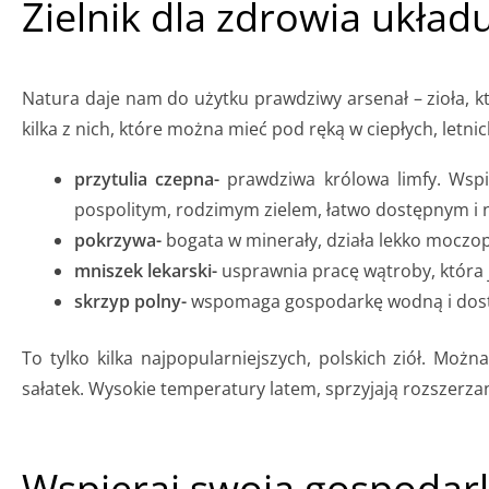
Zielnik dla zdrowia układ
Natura daje nam do użytku prawdziwy arsenał – zioła, 
kilka z nich, które można mieć pod ręką w ciepłych, letni
przytulia czepna-
prawdziwa królowa limfy. Wspie
pospolitym, rodzimym zielem, łatwo dostępnym i
pokrzywa-
bogata w minerały, działa lekko moczop
mniszek lekarski-
usprawnia pracę wątroby, która 
skrzyp polny-
wspomaga gospodarkę wodną i dostar
To tylko kilka najpopularniejszych, polskich ziół. Moż
sałatek. Wysokie temperatury latem, sprzyjają rozszer
Wspieraj swoją gospodar