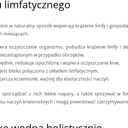
u limfatycznego
które w naturalny sposób wspierają krążenie limfy i gospo
ch miesiącach:
ra oczyszczanie organizmu, pobudza krążenie limfy i deli
 niezastąpionym w przypadku obrzęków,
ędnie, redukuje opuchliznę i wspiera oczyszczanie krwi,
jest blisko połączona z układem limfatycznym,
cza krzemionki, ważnej dla elastyczności naczyń.
na sporządzać z nich lekkie napary, a także spożywać w fo
zaniu naczyń krwionośnych i mogą powodować zatrzymywani
kę wodną holistycznie