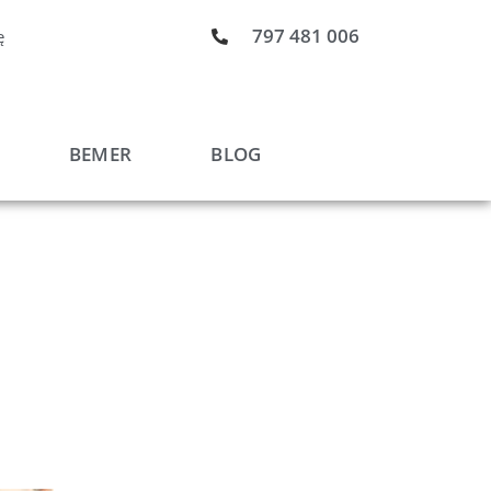
797 481 006
ę
BEMER
BLOG