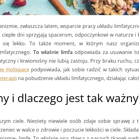
izmie, zwłaszcza latem, wsparcie pracy układu limfatyczne
gie, ciepłe dni sprzyjają spacerom, odpoczynkowi w naturz
ć się lekko. To także moment, w którym nasz organiz
imfatycznego.
To właśnie limfa
odpowiada za usuwanie to
yczny i krwionośny nie lubią zastoju. Przy braku ruchu, c
cie Holispace
podpowiada, jak sobie radzić w takich sytuac
oterapii
na pobudzenie układu limfatycznego, działając cało
ny i dlaczego jest tak ważny
ym ciele. Niestety niewiele osób zdaje sobie sprawę z t
zeniec w walce o zdrowie i poczucie lekkości w ciele. Składa 
izmie- limfę. To właśnie ona zbiera z naszych tkanek nadm