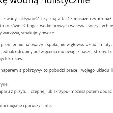
icie wody, aktywność fizyczną a także
masaże
czy
drenaż
ato to również bogactwo kolorowych warzyw i soczystych o
pmy warzywa, smakujmy owoce.
 promiennie na twarzy i spokojnie w głowie. Układ limfatyc
ednak odrobiny poświęcenia mu uwagi z naszej strony. Le
nych kroków:
 i naparem z pokrzywy- to pobudzi pracę Twojego układu li
rynę,
paru z przytulii czepnej lub skrzypu- możesz potem dodać 
mi mięsnie i poruszy limfę.