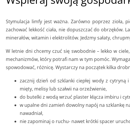
Stymulacja limfy jest ważna. Zarówno poprzez zioła, p
zachować lekkość ciała, nie dopuszczać do obrzęków. L
minerałów, witamin i elektrolitów. Jedzmy sałaty, chru
W letnie dni chcemy czuć się swobodnie – lekko w ciele,
mechanizmów, który potrafi nam w tym pomóc. Wymaga j
spowodować, różnicę. Wystarczy na początek kilka drob
zacznij dzień od szklanki ciepłej wody z cytryną
mięty, melisy lub szałwii na orzeźwienie,
do butelki z wodą wrzuć plaster kłącza imbiru i cyt
w upalne dni zamień dowolny napój na szklankę na
nawadniał,
nie zapominaj o ruchu- nawet krótki spacer urucho