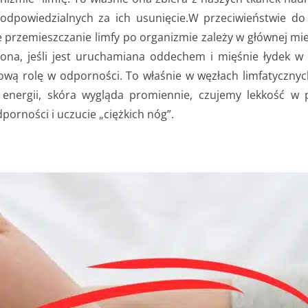
 odpowiedzialnych za ich usunięcie.W przeciwieństwie do
e przemieszczanie limfy po organizmie zależy w głównej mi
ona, jeśli jest uruchamiana oddechem i mięśnie łydek w 
zową rolę w odporności. To właśnie w węzłach limfatycznyc
nergii, skóra wygląda promiennie, czujemy lekkość w p
dporności i uczucie „ciężkich nóg”.