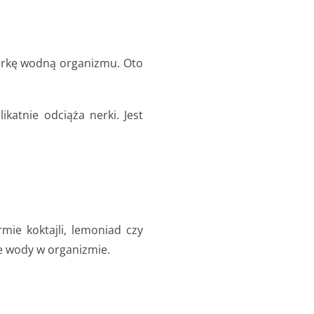
darkę wodną organizmu. Oto
katnie odciąża nerki. Jest
rmie koktajli, lemoniad czy
e wody w organizmie.