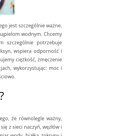
go jest szczególnie ważne.
e i kąpielom wodnym. Chcemy
m szczególnie potrzebuje
ksyn, wspiera odporność i
zujemy ciężkość, zmęczenie
jach, wykorzystując: moc i
ściowo.
?
ego, że równolegle ważny,
się z sieci naczyń, węzłów i
iar wody, białka, toksyny i