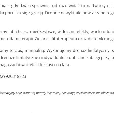
ia – gdy działa sprawnie, od razu widać to na twarzy i ciel
tka porusza się z gracją. Drobne nawyki, ale powtarzane reg
my lub chcesz mieć szybsze, widoczne efekty, warto oddać 
etodami terapii. Zielarz – fitoterapeuta oraz dietetyk mogą
ieramy terapią manualną. Wykonujemy drenaż limfatyczny,
renaże limfatyczne i indywidualnie dobrane zabiegi przys
a zachować efekt lekkości na lata.
5229920318823
macyjny i nie stanowią porady lekarskiej. Nie mogą w jakikolwiek sposób zastąpi