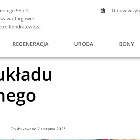
centego 93 / 5
Umów wizyt
szawa Targówek
etro Kondratowicza
REGENERACJA
URODA
BONY
 układu
nego
Opublikowano
2 sierpnia 2025