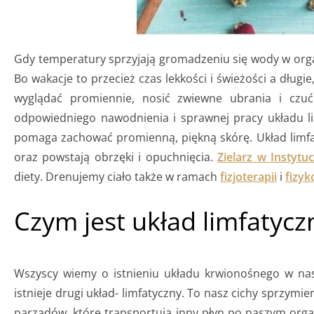
Gdy temperatury sprzyjają gromadzeniu się wody w organ
Bo wakacje to przecież czas lekkości i świeżości a dłu
wyglądać promiennie, nosić zwiewne ubrania i czu
odpowiedniego nawodnienia i sprawnej pracy układu l
pomaga zachować promienną, piękną skórę. Układ limfat
oraz powstają obrzęki i opuchnięcia.
Zielarz w Instytu
diety. Drenujemy ciało także w ramach
fizjoterapii
i
fizyk
Czym jest układ limfatycz
Wszyscy wiemy o istnieniu układu krwionośnego w nasz
istnieje drugi układ- limfatyczny. To nasz cichy sprzymier
narządów, które transportują inny płyn po naszym organ