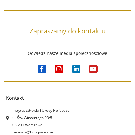
Zapraszamy do kontaktu
Odwiedź nasze media społecznościowe
F
I
L
Y
a
n
i
o
c
s
n
u
e
t
k
t
b
a
e
u
o
g
d
b
Kontakt
o
r
i
e
k
a
n
Instytut Zdrowia i Urody Holispace
-
m
-
ul. Św. Wincentego 93/5
f
i
03-291 Warszawa
n
recepcja@holispace.com