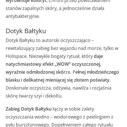
wyrównuje koloryt.
Chroni przed powstawaniem
stanów zapalnych skóry, a jednocześnie działa
antybakteryjnie.
Dotyk Bałtyku
Dotyk Bałtyku to autorski oczyszczająco –
rewitalizujący zabieg bez wyjazdu nad morze, tylko w
Holispace. Niezwykle bogaty rytuał, który
daje
natychmiastowy efekt „WOW” oczyszczonej,
wyraźnie odmłodzonej skór
ze.
P
ełnej młodzieńczego
blasku i delikatnej mieniącej się złotem poświaty.
Doskonale oczyszcza, odżywia, nawilża i rozjaśnia
skórę twarzy szyi i dekoltu.
Zabieg Dotyk Bałtyku
łączy w sobie zalety
oczyszczania wodno – wodorowego z peelingiem z
pyłu bursztynowego. Dopełnieniem całego rytuału