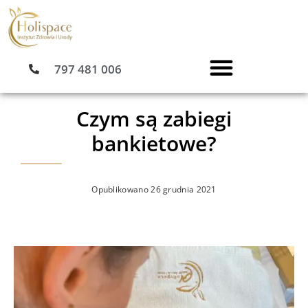
Przejdź
do
treści
797 481 006
Czym są zabiegi
bankietowe?
Opublikowano
26 grudnia 2021