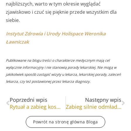
najbliższych, warto w tym okresie wyglądać
zjawiskowo i czuć się pięknie przede wszystkim dla
siebie.
Instytut Zdrowia i Urody Holispace Weronika
Ławniczak
Publikowane na blogu treści o charakterze medycznym mają cel
wyłącznie informacyjny i nie stanowią porady lekarskiej. Nie mogą w
jakikolwiek sposób zastąpić wizyty u lekarza, lekarskiej porady, zaleceń
lekarza, czy też postawionej przez lekarza diagnozy.
Prev
Na
Poprzedni wpis
Następny wpis
Rytuał a zabieg kosmetyczny
Zabieg silnie odmładzający ze światłem czerwonym
Powrót na stronę główna Bloga