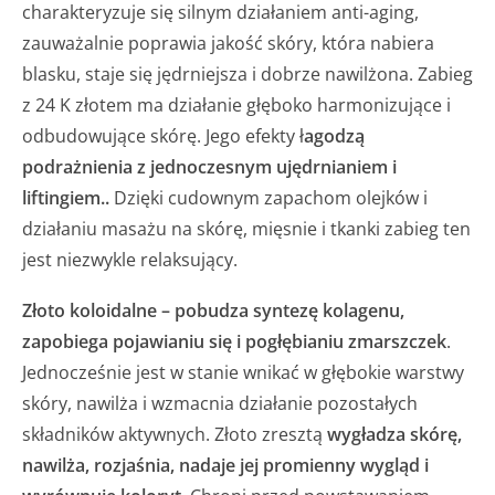
charakteryzuje się silnym działaniem anti-aging,
zauważalnie poprawia jakość skóry, która nabiera
blasku, staje się jędrniejsza i dobrze nawilżona. Zabieg
z 24 K złotem ma działanie głęboko harmonizujące i
odbudowujące skórę. Jego efekty ł
agodzą
podrażnienia z jednoczesnym ujędrnianiem i
liftingiem..
Dzięki cudownym zapachom olejków i
działaniu masażu na skórę, mięsnie i tkanki zabieg ten
jest niezwykle relaksujący.
Złoto koloidalne
– pobudza syntezę kolagenu,
zapobiega pojawianiu się i pogłębianiu zmarszczek
.
Jednocześnie jest w stanie wnikać w głębokie warstwy
skóry, nawilża i wzmacnia działanie pozostałych
składników aktywnych. Złoto zresztą
wygładza skórę,
nawilża, rozjaśnia, nadaje jej promienny wygląd i