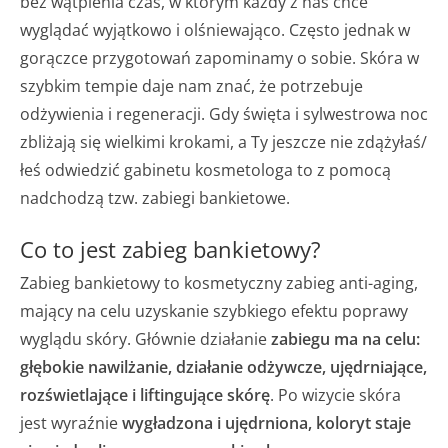
bez wątpienia czas, w którym każdy z nas chce
wyglądać wyjątkowo i olśniewająco. Często jednak w
gorączce przygotowań zapominamy o sobie. Skóra w
szybkim tempie daje nam znać, że potrzebuje
odżywienia i regeneracji. Gdy święta i sylwestrowa noc
zbliżają się wielkimi krokami, a Ty jeszcze nie zdążyłaś/
łeś odwiedzić gabinetu kosmetologa to z pomocą
nadchodzą tzw. zabiegi bankietowe.
Co to jest zabieg bankietowy?
Zabieg bankietowy to kosmetyczny zabieg anti-aging,
mający na celu uzyskanie szybkiego efektu poprawy
wyglądu skóry. Głównie działanie
zabiegu ma na celu:
głębokie nawilżanie, działanie odżywcze, ujędrniające,
rozświetlające i liftingujące skórę
. Po wizycie skóra
jest wyraźnie
wygładzona i ujędrniona, koloryt staje