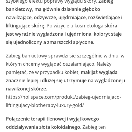
szybkiego efektu poprawy wyglądu skóry.
Zabieg
bankietowy, ma głównie działanie głęboko
nawilżające, odżywcze, ujędrniające, rozświetlające i
liftingujące skórę
. Po wizycie u kosmetologa
skóra
jest wyraźnie wygładzona i ujędrniona, koloryt staje
się ujednolicony a zmarszczki spłycone.
Zabieg bankietowy sprawdzi się szczególnie w dniu, w
którym chcemy wyglądać oszałamiająco. Należy
pamiętać, że w przypadku kobiet,
makijaż wygląda
znacznie lepiej i dłużej się utrzymuje na wygładzonej i
nawilżonej skórze.
https://holispace.com/produkt/zabieg-ujedrniajaco-
liftingujacy-biotherapy-luxury-gold/
Połączenie terapii tlenowej i wyjątkowego
oddziaływania złota koloidalnego.
Zabieg ten