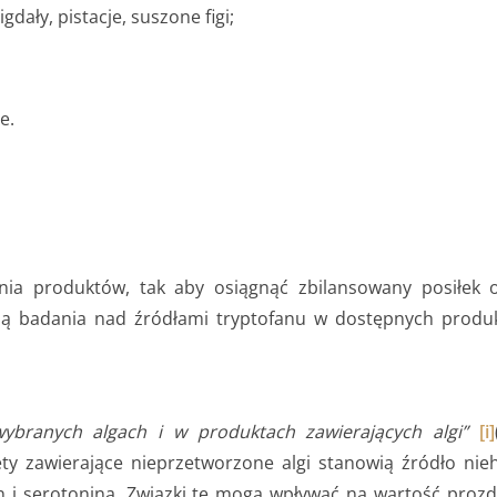
dały, pistacje, suszone figi;
e.
enia produktów, tak aby osiągnąć zbilansowany posiłek
ają badania nad źródłami tryptofanu w dostępnych produk
wybranych algach i w produktach zawierających algi”
[i]
y zawierające nieprzetworzone algi stanowią źródło ni
an i serotonina. Związki te mogą wpływać na wartość prozd