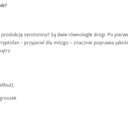
lit?
ć produkcję serotoniny? Są dwie równoległe drogi. Po pier
ptofan – przyjaciel dla mózgu – znacznie poprawia jakość 
nątrz.
libut);
 groszek