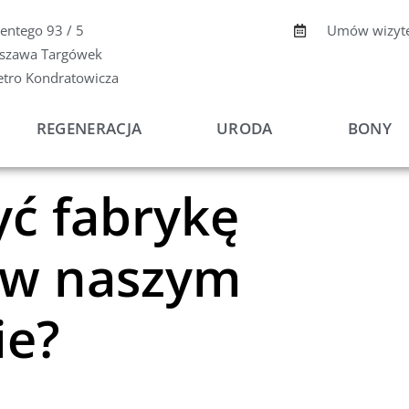
centego 93 / 5
Umów wizyt
szawa Targówek
etro Kondratowicza
REGENERACJA
URODA
BONY
yć fabrykę
a w naszym
ie?