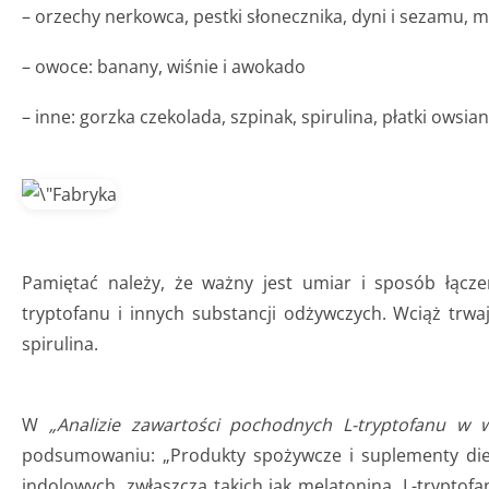
– orzechy nerkowca, pestki słonecznika, dyni i sezamu, mig
– owoce: banany, wiśnie i awokado
– inne: gorzka czekolada, szpinak, spirulina, płatki owsian
Pamiętać należy, że ważny jest umiar i sposób łącz
tryptofanu i innych substancji odżywczych. Wciąż trw
spirulina.
W
„Analizie zawartości pochodnych L-tryptofanu w 
podsumowaniu: „Produkty spożywcze i suplementy diet
indolowych, zwłaszcza takich jak melatonina, L-tryptof