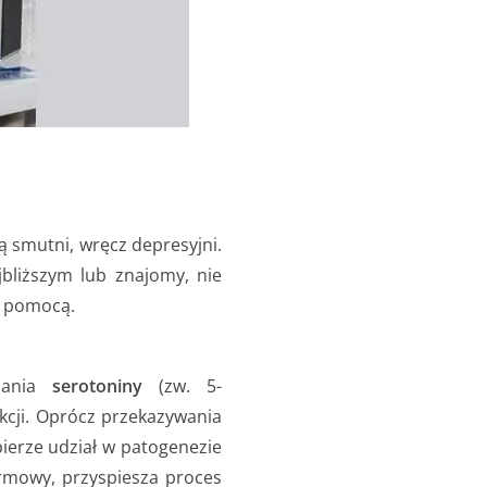
ą smutni, wręcz depresyjni.
bliższym lub znajomy, nie
z pomocą.
rzania
serotoniny
(zw. 5-
nkcji. Oprócz przekazywania
ierze udział w patogenezie
rmowy, przyspiesza proces