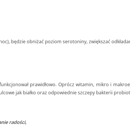
oc), będzie obniżać poziom serotoniny, zwiększać odkładani
zm funkcjonował prawidłowo. Oprócz witamin, mikro i mak
ulcowe jak białko oraz odpowiednie szczepy bakterii probio
nie radości,