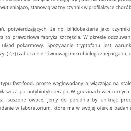
iwutleniająco, stanowią ważny czynnik w profilaktyce chorób
ań, potwierdzających, że np. bifidobakterie jako czynniki
elita to prawdziowa fabryka szczęścia. W okresie odczuwan
 układ pokarmowy. Spożywanie tryptofanu jest warun
zyi (2,3) (zaburzenie równowagi mikrobiologicznej organu, c
typu fast-food, proste węglowodany a włączając na stałe
zwłaszcza po antybiotykoterapii. W godzinach wieczornyc
łka, suszone owoce, jemy do południa by uniknąć pro
danie w laboratorium, które ma w swojej ofercie badanie