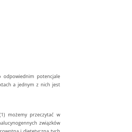
 o odpowiednim potencjale
tach a jednym z nich jest
(1) możemy przeczytać w
ehalucynogennych związków
rowotną i dietetyczną tych