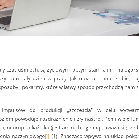
ły czas uśmiech, są życiowymi optymistami a inni na ogół s
yszy nam cały dzień w pracy. Jak można pomóc sobie, naj
ą sposoby i pokarmy, które w łatwy sposób przychodzą nam 
 impulsów do produkcji „szczęścia” w celu wytwa
poziom powoduje rozdrażnienie i zły nastrój. Pełni wiele fu
ę neuroprzekaźnika (jest aminą biogenną), uważa się, że b
enia naczyniowego
[i]
(1). Znacząco wpływa na układ poka