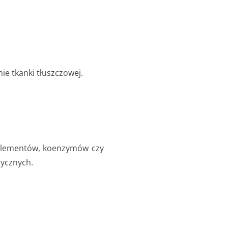
e tkanki tłuszczowej.
roelementów, koenzymów czy
tycznych.