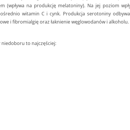
em (wpływa na produkcję melatoniny). Na jej poziom wpły
 pośrednio witamin C i cynk. Produkcja serotoniny odbywa 
we i fibromialgię oraz łaknienie węglowodanów i alkoholu.
niedoboru to najczęściej: