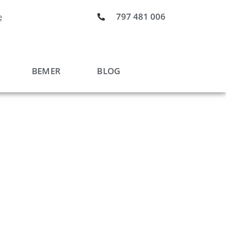
797 481 006
ę
BEMER
BLOG