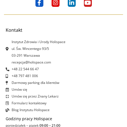
F
I
L
Y
a
n
i
o
c
s
n
u
e
t
k
t
b
a
e
u
o
g
d
b
Kontakt
o
r
i
e
k
a
n
Instytut Zdrowia i Urody Holispace
-
m
-
ul. Św. Wincentego 93/5
f
i
03-291 Warszawa
n
recepcja@holispace.com
+48 22 544 66 47
+48 797 481 006
Darmowy parking dla klientów
Umów się
Umów się przez Znany Lekarz
Formularz kontaktowy
Blog Instytutu Holispace
Godziny pracy Holispace
poniedziałek – piątek
09:00 – 21:00