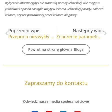
wyłącznie informacyjny i nie stanowią porady lekarskiej. Nie mogą w
jakikolwiek sposób zastąpić wizyty u lekarza, lekarskiej porady, zaleceń
lekarza, czy też postawionej przez lekarza diagnozy.
Prev
Na
Poprzedni wpis
Następny wpis
Przepona niezwykły mięsień
Znaczenie parametrów kondycji skóry w kosmetologii
Powrót na stronę główna Bloga
Zapraszamy do kontaktu
Odwiedź nasze media społecznościowe