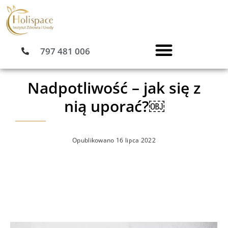
Przejdź
do
treści
797 481 006
Nadpotliwość – jak się z
nią uporać?￼
Opublikowano
16 lipca 2022