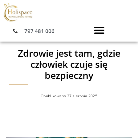
Przejdź
do
treści
797 481 006
Zdrowie jest tam, gdzie
człowiek czuje się
bezpieczny
Opublikowano
27 sierpnia 2025