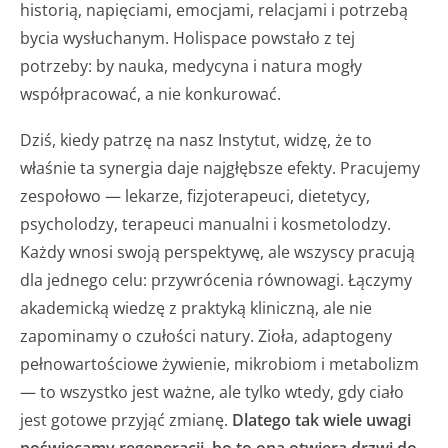
historią, napięciami, emocjami, relacjami i potrzebą
bycia wysłuchanym. Holispace powstało z tej
potrzeby: by nauka, medycyna i natura mogły
współpracować, a nie konkurować.
Dziś, kiedy patrzę na nasz Instytut, widzę, że to
właśnie ta synergia daje najgłębsze efekty. Pracujemy
zespołowo — lekarze, fizjoterapeuci, dietetycy,
psycholodzy, terapeuci manualni i kosmetolodzy.
Każdy wnosi swoją perspektywę, ale wszyscy pracują
dla jednego celu: przywrócenia równowagi. Łączymy
akademicką wiedzę z praktyką kliniczną, ale nie
zapominamy o czułości natury. Zioła, adaptogeny
pełnowartościowe żywienie, mikrobiom i metabolizm
— to wszystko jest ważne, ale tylko wtedy, gdy ciało
jest gotowe przyjąć zmianę.
Dlatego tak wiele uwagi
poświęcamy regeneracji, bo to ona otwiera drzwi do