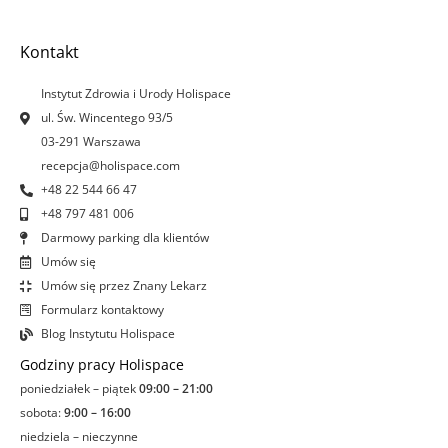
e
t
k
t
b
a
e
u
o
g
d
b
Kontakt
o
r
i
e
k
a
n
Instytut Zdrowia i Urody Holispace
-
m
-
ul. Św. Wincentego 93/5
f
i
03-291 Warszawa
n
recepcja@holispace.com
+48 22 544 66 47
+48 797 481 006
Darmowy parking dla klientów
Umów się
Umów się przez Znany Lekarz
Formularz kontaktowy
Blog Instytutu Holispace
Godziny pracy Holispace
poniedziałek – piątek
09:00 – 21:00
sobota:
9:00 – 16:00
niedziela – nieczynne