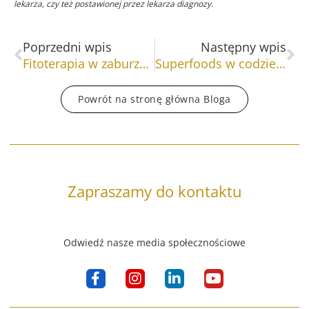
lekarza, czy też postawionej przez lekarza diagnozy.
Prev
Na
Poprzedni wpis
Następny wpis
Fitoterapia w zaburzeniach metabolicznych
Superfoods w codziennej diecie okiem dietetyka
Powrót na stronę główna Bloga
Zapraszamy do kontaktu
Odwiedź nasze media społecznościowe
F
I
L
Y
a
n
i
o
c
s
n
u