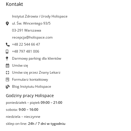
o
g
d
b
Kontakt
o
r
i
e
k
a
n
Instytut Zdrowia i Urody Holispace
-
m
-
ul. Św. Wincentego 93/5
f
i
03-291 Warszawa
n
recepcja@holispace.com
+48 22 544 66 47
+48 797 481 006
Darmowy parking dla klientów
Umów się
Umów się przez Znany Lekarz
Formularz kontaktowy
Blog Instytutu Holispace
Godziny pracy Holispace
poniedziałek – piątek
09:00 – 21:00
sobota:
9:00 – 16:00
niedziela – nieczynne
sklep on-line:
24h / 7 dni w tygodniu