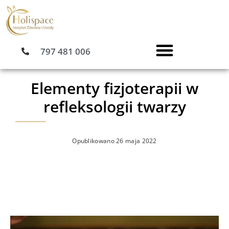
Przejdź
do
treści
797 481 006
Elementy fizjoterapii w
refleksologii twarzy
Opublikowano
26 maja 2022