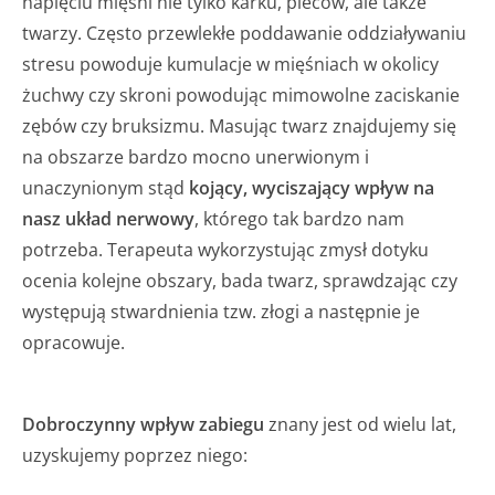
napięciu mięśni nie tylko karku, pleców, ale także
twarzy. Często przewlekłe poddawanie oddziaływaniu
stresu powoduje kumulacje w mięśniach w okolicy
żuchwy czy skroni powodując mimowolne zaciskanie
zębów czy bruksizmu. Masując twarz znajdujemy się
na obszarze bardzo mocno unerwionym i
unaczynionym stąd
kojący, wyciszający wpływ na
nasz układ nerwowy
, którego tak bardzo nam
potrzeba. Terapeuta wykorzystując zmysł dotyku
ocenia kolejne obszary, bada twarz, sprawdzając czy
występują stwardnienia tzw. złogi a następnie je
opracowuje.
Dobroczynny wpływ zabiegu
znany jest od wielu lat,
uzyskujemy poprzez niego: