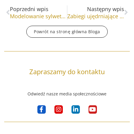
Prev
Na
Poprzedni wpis
Następny wpis
Modelowanie sylwetki masaż odchudzająco-modelujący
Zabiegi ujędrniające na ciało dla osób szczupłych
Powrót na stronę główna Bloga
Zapraszamy do kontaktu
Odwiedź nasze media społecznościowe
F
I
L
Y
a
n
i
o
c
s
n
u
e
t
k
t
b
a
e
u