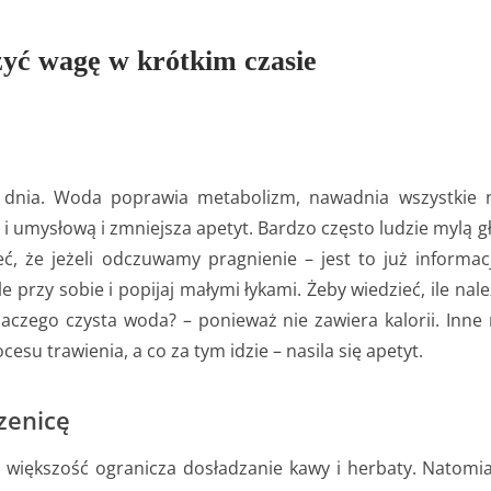
żyć wagę w krótkim czasie
o dnia. Woda poprawia metabolizm, nawadnia wszystkie 
 umysłową i zmniejsza apetyt. Bardzo często ludzie mylą g
ć, że jeżeli odczuwamy pragnienie – jest to już informa
le przy sobie i popijaj małymi łykami. Żeby wiedzieć, ile n
laczego czysta woda? – ponieważ nie zawiera kalorii. Inne
esu trawienia, a co za tym idzie – nasila się apetyt.
szenicę
 większość ogranicza dosładzanie kawy i herbaty. Natomias