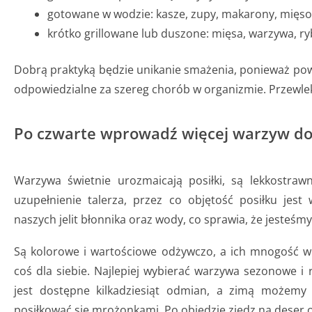
gotowane w wodzie: kasze, zupy, makarony, mięso,
krótko grillowane lub duszone: mięsa, warzywa, ry
Dobrą praktyką będzie unikanie smażenia, ponieważ pow
odpowiedzialne za szereg chorób w organizmie. Przewlekł
Po czwarte wprowadź więcej warzyw do
Warzywa świetnie urozmaicają posiłki, są lekkostraw
uzupełnienie talerza, przez co objętość posiłku jest
naszych jelit błonnika oraz wody, co sprawia, że jesteśmy 
Są kolorowe i wartościowe odżywczo, a ich mnogość w 
coś dla siebie. Najlepiej wybierać warzywa sezonowe i 
jest dostępne kilkadziesiąt odmian, a zimą możemy 
posiłkować się mrożonkami. Po obiedzie zjedz na deser 