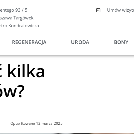
centego 93 / 5
Umów wizyt
szawa Targówek
etro Kondratowicza
REGENERACJA
URODA
BONY
 kilka
ów?
Opublikowano
12 marca 2025