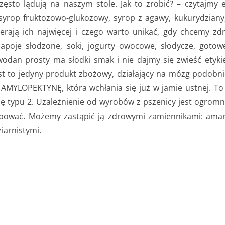
to lądują na naszym stole. Jak to zrobić? – czytajmy et
yrop fruktozowo-glukozowy, syrop z agawy, kukurydziany,
ierają ich najwięcej i czego warto unikać, gdy chcemy z
apoje słodzone, soki, jogurty owocowe, słodycze, gotowe
wodan prosty ma słodki smak i nie dajmy się zwieść etyk
st to jedyny produkt zbożowy, działający na mózg podobnie
r AMYLOPEKTYNĘ, która wchłania się już w jamie ustnej. To
ycę typu 2. Uzależnienie od wyrobów z pszenicy jest ogromne
óbować. Możemy zastąpić ją zdrowymi zamiennikami: ama
iarnistymi.