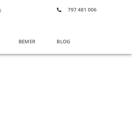
797 481 006
ę
BEMER
BLOG