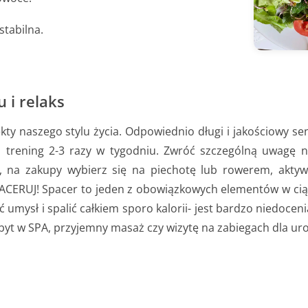
stabilna.
 i relaks
kty naszego stylu życia. Odpowiednio długi i jakościowy se
aj trening 2-3 razy w tygodniu. Zwróć szczególną uwagę 
y, na zakupy wybierz się na piechotę lub rowerem, aktyw
ACERUJ! Spacer to jeden z obowiązkowych elementów w ciągu
ić umysł i spalić całkiem sporo kalorii- jest bardzo niedoc
byt w SPA, przyjemny masaż czy wizytę na zabiegach dla urod