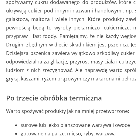
spożywamy cukru dodawanego do produktów, które częs
ukrywają cukier pod innymi nazwami handlowymi, np. s
galaktoza, maltoza i wiele innych. Które produkty zaw
pewnością będą to wyroby piekarniczo- cukiernicze, n
przypraw i fast foody. Pamiętajmy, że nie każdy węglo
Drugim, zbędnym w diecie składnikiem jest pszenica. Je
Dzisiejsza pszenica zawiera wyjątkowo szkodliwy cukie
odpowiedzialna za glikację, przyrost masy ciała i cukrz
ludziom z nich zrezygnować. Ale naprawdę warto spr
gryką, kaszami, ryżem brązowym czy makaronami pełnoz
Po trzecie obróbka termiczna
Warto spożywać produkty jak najmniej przetworzone:
surowe lub lekko blanszowane warzywa i owoce
gotowane na parze: mięso, ryby, warzywa