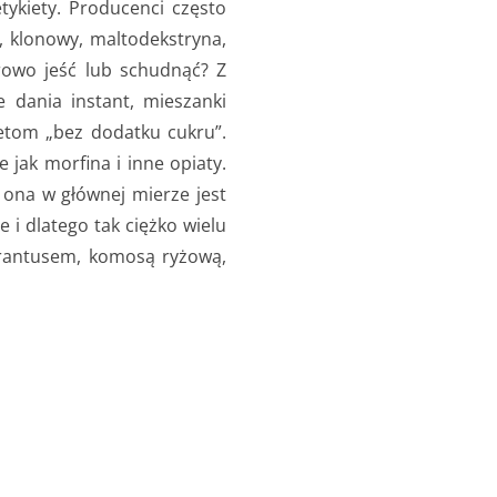
ykiety. Producenci często
 klonowy, maltodekstryna,
drowo jeść lub schudnąć? Z
 dania instant, mieszanki
ietom „bez dodatku cukru”.
 jak morfina i inne opiaty.
 ona w głównej mierze jest
 i dlatego tak ciężko wielu
rantusem, komosą ryżową,