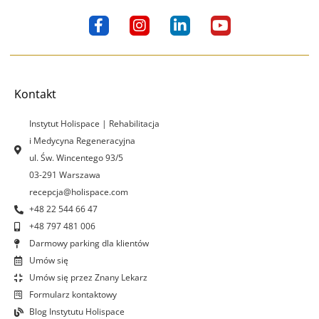
F
I
L
Y
a
n
i
o
c
s
n
u
e
t
k
t
b
a
e
u
o
g
d
b
Kontakt
o
r
i
e
k
a
n
Instytut Holispace | Rehabilitacja
-
m
-
i Medycyna Regeneracyjna
f
i
ul. Św. Wincentego 93/5
n
03-291 Warszawa
recepcja@holispace.com
+48 22 544 66 47
+48 797 481 006
Darmowy parking dla klientów
Umów się
Umów się przez Znany Lekarz
Formularz kontaktowy
Blog Instytutu Holispace