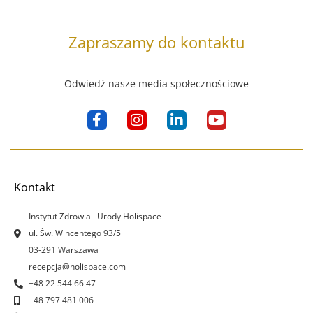
Zapraszamy do kontaktu
Odwiedź nasze media społecznościowe
F
I
L
Y
a
n
i
o
c
s
n
u
e
t
k
t
b
a
e
u
o
g
d
b
Kontakt
o
r
i
e
k
a
n
Instytut Zdrowia i Urody Holispace
-
m
-
ul. Św. Wincentego 93/5
f
i
03-291 Warszawa
n
recepcja@holispace.com
+48 22 544 66 47
+48 797 481 006