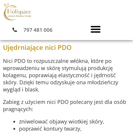
Przejdź
do
treści
797 481 006
Ujędrniające nici PDO
Nici PDO to rozpuszczalne włókna, które po
wprowadzeniu w skórę stymulują produkcję
kolagenu, poprawiają elastyczność i jędrność
skóry. Dzięki temu odzyskuje ona młodzieńczy
wygląd i blask.
Zabieg z użyciem nici PDO polecany jest dla osób
pragnących:
zniwelować objawy wiotkiej skóry,
poprawić kontury twarzy,