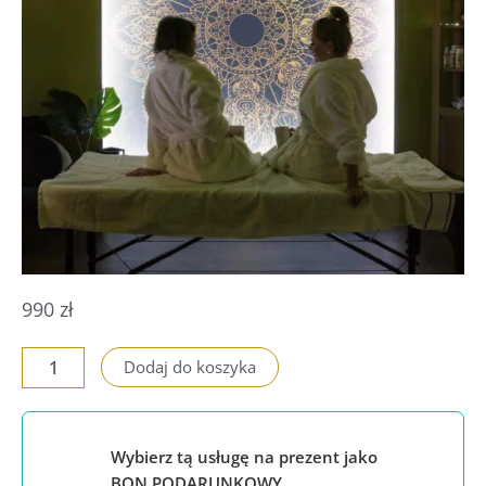
990
zł
ilość
Dodaj do koszyka
Pakiet
dla
przyjaciółek
Wybierz tą usługę na prezent jako
BON PODARUNKOWY