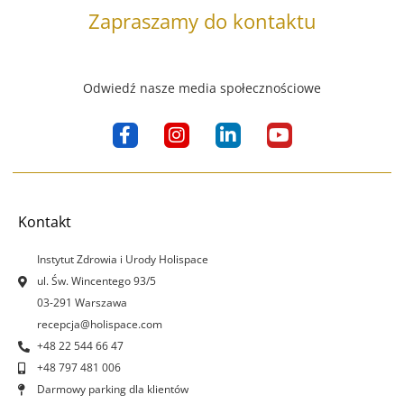
Zapraszamy do kontaktu
Odwiedź nasze media społecznościowe
F
I
L
Y
a
n
i
o
c
s
n
u
e
t
k
t
b
a
e
u
o
g
d
b
Kontakt
o
r
i
e
k
a
n
Instytut Zdrowia i Urody Holispace
-
m
-
ul. Św. Wincentego 93/5
f
i
03-291 Warszawa
n
recepcja@holispace.com
+48 22 544 66 47
+48 797 481 006
Darmowy parking dla klientów