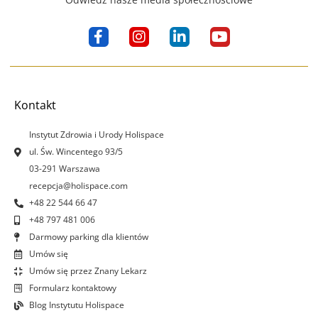
F
I
L
Y
a
n
i
o
c
s
n
u
e
t
k
t
b
a
e
u
o
g
d
b
Kontakt
o
r
i
e
k
a
n
Instytut Zdrowia i Urody Holispace
-
m
-
ul. Św. Wincentego 93/5
f
i
03-291 Warszawa
n
recepcja@holispace.com
+48 22 544 66 47
+48 797 481 006
Darmowy parking dla klientów
Umów się
Umów się przez Znany Lekarz
Formularz kontaktowy
Blog Instytutu Holispace