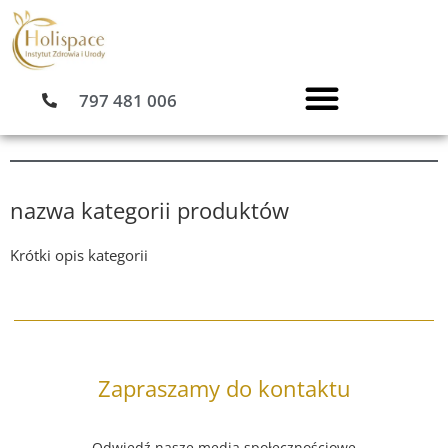
Przejdź
do
treści
797 481 006
nazwa kategorii produktów
Krótki opis kategorii
Zapraszamy do kontaktu
Odwiedź nasze media społecznościowe