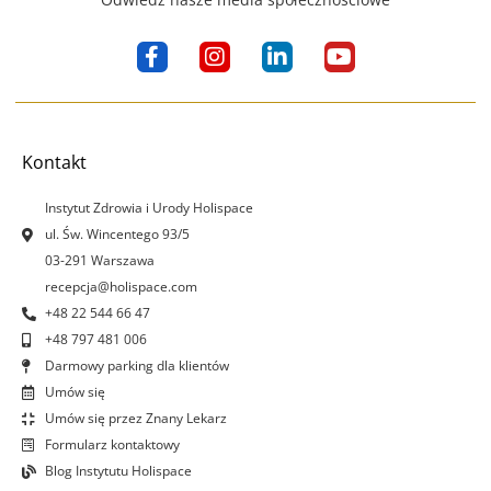
F
I
L
Y
a
n
i
o
c
s
n
u
e
t
k
t
b
a
e
u
o
g
d
b
Kontakt
o
r
i
e
k
a
n
Instytut Zdrowia i Urody Holispace
-
m
-
ul. Św. Wincentego 93/5
f
i
03-291 Warszawa
n
recepcja@holispace.com
+48 22 544 66 47
+48 797 481 006
Darmowy parking dla klientów
Umów się
Umów się przez Znany Lekarz
Formularz kontaktowy
Blog Instytutu Holispace