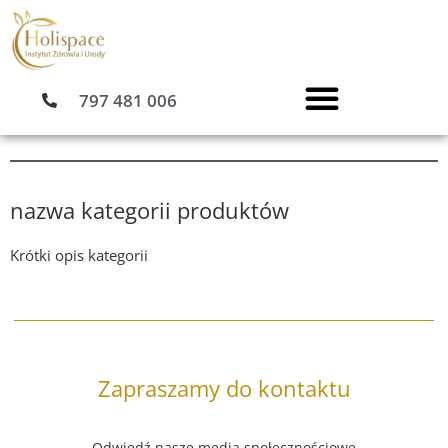
Przejdź
do
treści
797 481 006
nazwa kategorii produktów
Krótki opis kategorii
Zapraszamy do kontaktu
Odwiedź nasze media społecznościowe