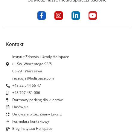
F
I
L
Y
a
n
i
o
c
s
n
u
e
t
k
t
b
a
e
u
o
g
d
b
Kontakt
o
r
i
e
k
a
n
Instytut Zdrowia i Urody Holispace
-
m
-
ul. Św. Wincentego 93/5
f
i
03-291 Warszawa
n
recepcja@holispace.com
+48 22 544 66 47
+48 797 481 006
Darmowy parking dla klientów
Umów się
Umów się przez Znany Lekarz
Formularz kontaktowy
Blog Instytutu Holispace