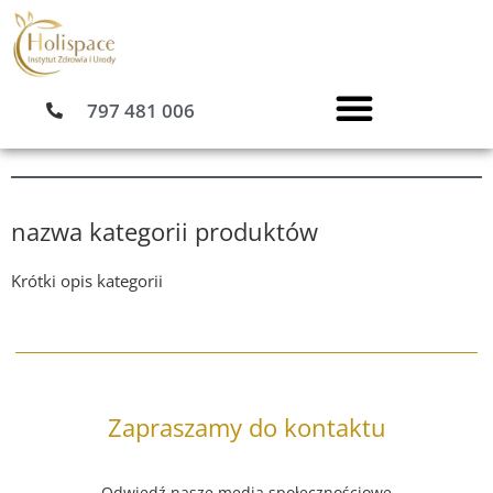
Przejdź
do
treści
797 481 006
nazwa kategorii produktów
Krótki opis kategorii
Zapraszamy do kontaktu
Odwiedź nasze media społecznościowe