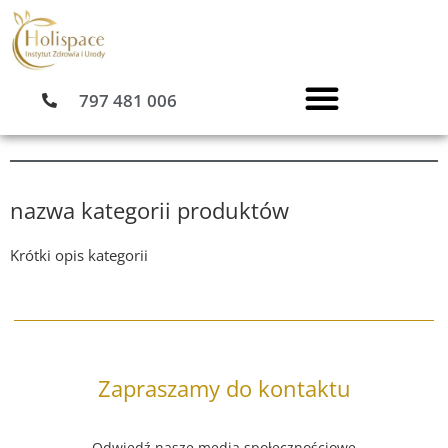
Przejdź
do
treści
797 481 006
nazwa kategorii produktów
Krótki opis kategorii
Zapraszamy do kontaktu
Odwiedź nasze media społecznościowe