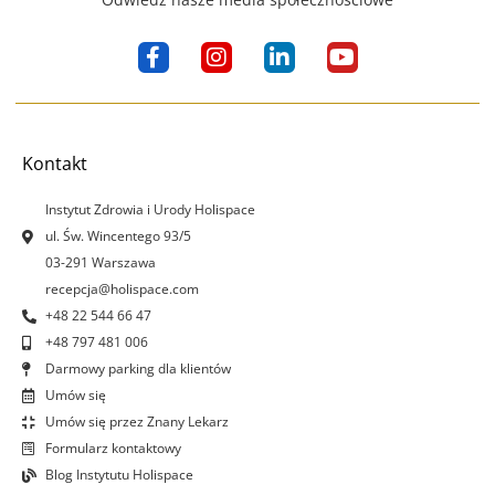
F
I
L
Y
a
n
i
o
c
s
n
u
e
t
k
t
b
a
e
u
o
g
d
b
Kontakt
o
r
i
e
k
a
n
Instytut Zdrowia i Urody Holispace
-
m
-
ul. Św. Wincentego 93/5
f
i
03-291 Warszawa
n
recepcja@holispace.com
+48 22 544 66 47
+48 797 481 006
Darmowy parking dla klientów
Umów się
Umów się przez Znany Lekarz
Formularz kontaktowy
Blog Instytutu Holispace