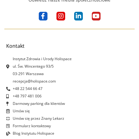
F
I
L
Y
a
n
i
o
c
s
n
u
e
t
k
t
b
a
e
u
o
g
d
b
Kontakt
o
r
i
e
k
a
n
Instytut Zdrowia i Urody Holispace
-
m
-
ul. Św. Wincentego 93/5
f
i
03-291 Warszawa
n
recepcja@holispace.com
+48 22 544 66 47
+48 797 481 006
Darmowy parking dla klientów
Umów się
Umów się przez Znany Lekarz
Formularz kontaktowy
Blog Instytutu Holispace