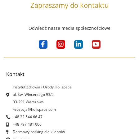
Zapraszamy do kontaktu
Odwiedź nasze media społecznościowe
F
I
L
Y
a
n
i
o
c
s
n
u
e
t
k
t
b
a
e
u
o
g
d
b
Kontakt
o
r
i
e
k
a
n
Instytut Zdrowia i Urody Holispace
-
m
-
ul. Św. Wincentego 93/5
f
i
03-291 Warszawa
n
recepcja@holispace.com
+48 22 544 66 47
+48 797 481 006
Darmowy parking dla klientów