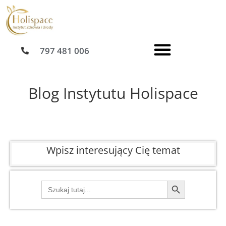
Przejdź
do
treści
797 481 006
Blog Instytutu Holispace
Wpisz interesujący Cię temat
Search Button
Search
for: