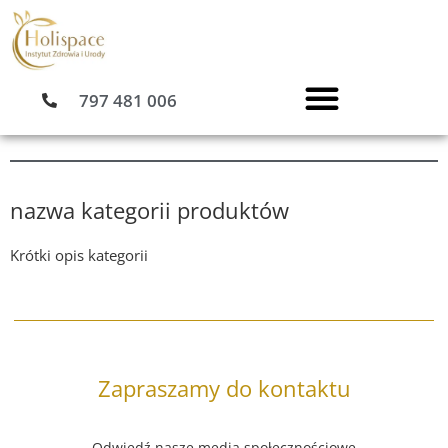
Przejdź
do
treści
797 481 006
nazwa kategorii produktów
Krótki opis kategorii
Zapraszamy do kontaktu
Odwiedź nasze media społecznościowe