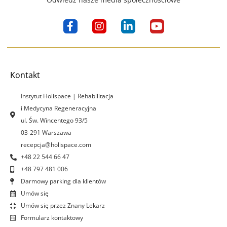
F
I
L
Y
a
n
i
o
c
s
n
u
e
t
k
t
b
a
e
u
o
g
d
b
Kontakt
o
r
i
e
k
a
n
Instytut Holispace | Rehabilitacja
-
m
-
i Medycyna Regeneracyjna
f
i
ul. Św. Wincentego 93/5
n
03-291 Warszawa
recepcja@holispace.com
+48 22 544 66 47
+48 797 481 006
Darmowy parking dla klientów
Umów się
Umów się przez Znany Lekarz
Formularz kontaktowy