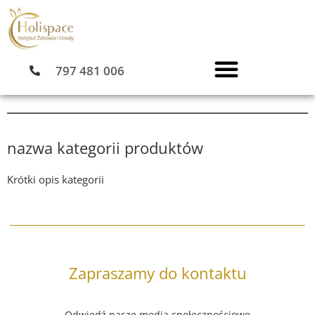
Przejdź
do
treści
797 481 006
nazwa kategorii produktów
Krótki opis kategorii
Zapraszamy do kontaktu
Odwiedź nasze media społecznościowe