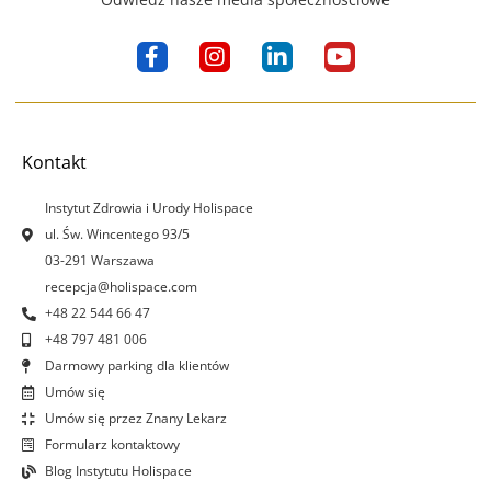
F
I
L
Y
a
n
i
o
c
s
n
u
e
t
k
t
b
a
e
u
o
g
d
b
Kontakt
o
r
i
e
k
a
n
Instytut Zdrowia i Urody Holispace
-
m
-
ul. Św. Wincentego 93/5
f
i
03-291 Warszawa
n
recepcja@holispace.com
+48 22 544 66 47
+48 797 481 006
Darmowy parking dla klientów
Umów się
Umów się przez Znany Lekarz
Formularz kontaktowy
Blog Instytutu Holispace