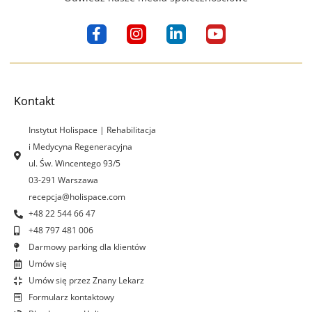
F
I
L
Y
a
n
i
o
c
s
n
u
e
t
k
t
b
a
e
u
o
g
d
b
Kontakt
o
r
i
e
k
a
n
Instytut Holispace | Rehabilitacja
-
m
-
i Medycyna Regeneracyjna
f
i
ul. Św. Wincentego 93/5
n
03-291 Warszawa
recepcja@holispace.com
+48 22 544 66 47
+48 797 481 006
Darmowy parking dla klientów
Umów się
Umów się przez Znany Lekarz
Formularz kontaktowy