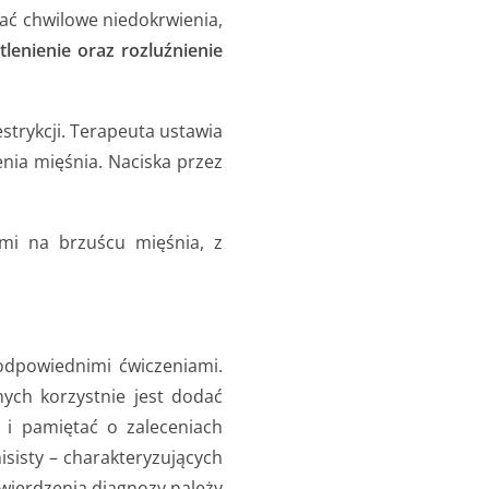
ać chwilowe niedokrwienia,
tlenienie oraz rozluźnienie
estrykcji. Terapeuta ustawia
nia mięśnia. Naciska przez
mi na brzuścu mięśnia, z
odpowiednimi ćwiczeniami.
nych korzystnie jest dodać
i pamiętać o zaleceniach
isisty – charakteryzujących
wierdzenia diagnozy należy