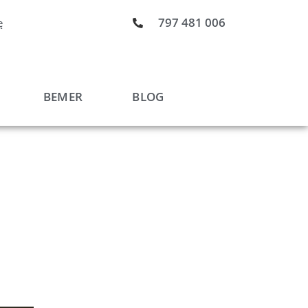
797 481 006
ę
BEMER
BLOG