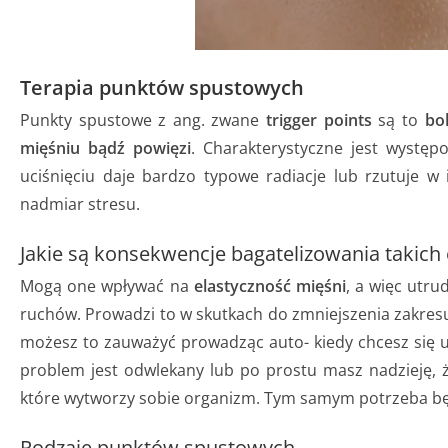
Terapia punktów spustowych
Punkty spustowe z ang. zwane
trigger points
są to
bo
mięśniu bądź powięzi
. Charakterystyczne jest występ
uciśnięciu daje bardzo typowe radiacje lub rzutuje w 
nadmiar stresu.
Jakie są konsekwencje bagatelizowania takic
Mogą one wpływać na
elastyczność mięśni
, a więc utr
ruchów. Prowadzi to w skutkach do zmniejszenia zakresu 
możesz to zauważyć prowadząc auto- kiedy chcesz się up
problem jest odwlekany lub po prostu masz nadzieję, ż
które wytworzy sobie organizm. Tym samym potrzeba będz
Rodzaje punktów spustowych