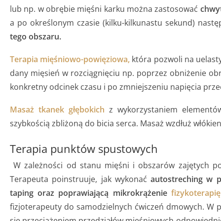
lub np. w obrębie mięśni karku można zastosować
chwy
a po określonym czasie (kilku-kilkunastu sekund) nastę
tego obszaru.
Terapia mięśniowo-powięziowa,
która pozwoli na uelasty
dany mięsień w rozciągnięciu np. poprzez obniżenie ob
konkretny odcinek czasu i po zmniejszeniu napięcia prz
Masaż tkanek głębokich
z wykorzystaniem elementów
szybkością zbliżoną do bicia serca. Masaż wzdłuż włókien
Terapia punktów spustowych
W zależności od stanu mięśni i obszarów zajętych pot
Terapeuta poinstruuje, jak wykonać
autostreching w 
taping oraz poprawiającą mikrokrążenie
fizykoterapi
fizjoterapeuty do samodzielnych ćwiczeń dmowych. W przy
się przeciążeniem przedziałów mięśniowych odpowiednio