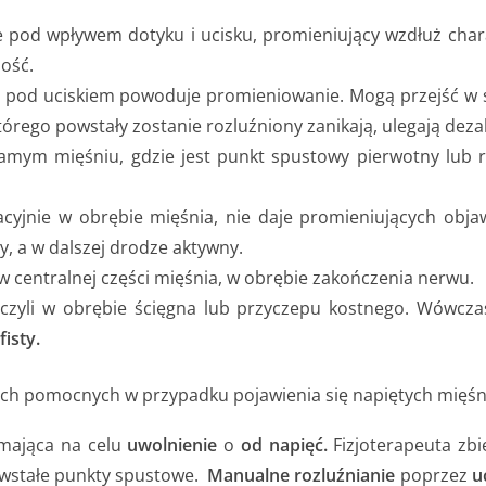
 pod wpływem dotyku i ucisku, promieniujący wzdłuż chara
ność.
ie pod uciskiem powoduje promieniowanie. Mogą przejść w
którego powstały zostanie rozluźniony zanikają, ulegają deza
samym mięśniu, gdzie jest punkt spustowy pierwotny lub 
yjnie w obrębie mięśnia, nie daje promieniujących objaw
y, a w dalszej drodze aktywny.
w centralnej części mięśnia, w obrębie zakończenia nerwu.
, czyli w obrębie ścięgna lub przyczepu kostnego. Wówcz
fisty.
ych pomocnych w przypadku pojawienia się napiętych mięśn
ająca na celu
uwolnienie
o
od napięć.
Fizjoterapeuta zb
owstałe punkty spustowe.
Manualne rozluźnianie
poprzez
uc