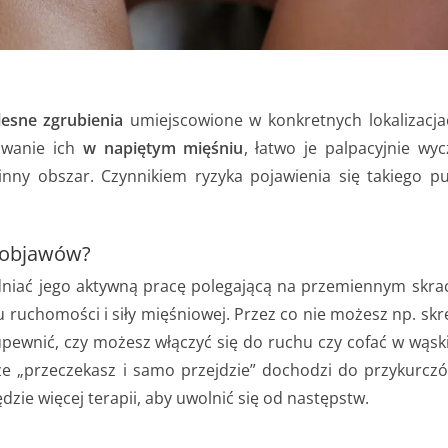
lesne zgrubienia
umiejscowione w konkretnych lokalizacj
owanie ich
w napiętym mięśniu
, łatwo je palpacyjnie wy
inny obszar. Czynnikiem ryzyka pojawienia się takiego p
h objawów?
udniać jego aktywną pracę polegającą na przemiennym skra
ruchomości i siły mięśniowej. Przez co nie możesz np. skręc
ewnić, czy możesz włączyć się do ruchu czy cofać w wąskie
e „przeczekasz i samo przejdzie” dochodzi do przykurczó
ie więcej terapii, aby uwolnić się od następstw.