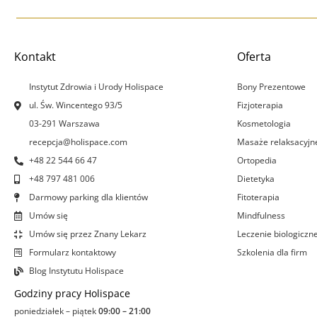
Kontakt
Oferta
Instytut Zdrowia i Urody Holispace
Bony Prezentowe
ul. Św. Wincentego 93/5
Fizjoterapia
03-291 Warszawa
Kosmetologia
recepcja@holispace.com
Masaże relaksacyjn
+48 22 544 66 47
Ortopedia
+48 797 481 006
Dietetyka
Darmowy parking dla klientów
Fitoterapia
Umów się
Mindfulness
Umów się przez Znany Lekarz
Leczenie biologiczn
Formularz kontaktowy
Szkolenia dla firm
Blog Instytutu Holispace
Godziny pracy Holispace
poniedziałek – piątek
09:00 – 21:00