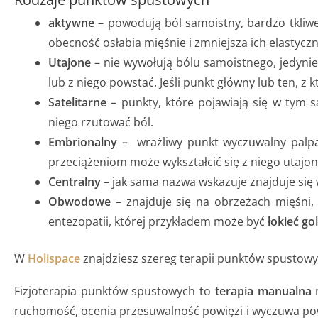
aktywne
– powodują ból samoistny, bardzo tkliwe
obecność osłabia mięśnie i zmniejsza ich elastycz
Utajone
– nie wywołują bólu samoistnego, jedyn
lub z niego powstać. Jeśli punkt główny lub ten, z 
Satelitarne
– punkty, które pojawiają się w tym 
niego rzutować ból.
Embrionalny –
wrażliwy punkt wyczuwalny palpac
przeciążeniom może wykształcić się z niego utajon
Centralny
– jak sama nazwa wskazuje znajduje się 
Obwodowe
– znajduje się na obrzeżach mięśni
entezopatii, której przykładem może być
łokieć gol
W
Holispace
znajdziesz szereg terapii punktów spustow
Fizjoterapia punktów spustowych to
terapia manualna
m
ruchomość, ocenia przesuwalność powięzi i wyczuwa p