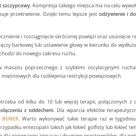
t szczypcowy.
Kompresja takiego miejsca ma na celu wywoł
puje przekrwienie. Dzięki temu lepsze jest
odżywienie i do
cznienie i rozciągnięcie skróconej powięzi oraz usunięcie r
ręczy barkowej lub ustawienie głowy w kierunku do wydłuże
echodzi do nowego zakresu ruchu.
 masażu poprzecznego z szybkimi oscylacyjnymi rucha
 mięśniowych dla rozklejenia restrykcji powięziowych.
rzeba od kilku do 10 lub więcej terapii, połączonych z 
połączeniu z oddechem
. Dla wparcia efektów terapeutycz
ę BEMER.
Warto wykonywać takie terapie raz w tygodniu 
padku entezopatii takich jak łokieć golfisty lub łokieć ten
 dla pierwszego zginaczy i drugiego prostowników, dla pot