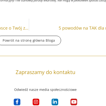
macyjny i nie stanowią porady lekarskiej. Nie mogą w jakikolwiek sposób zastąpi
Profilaktyka, czyli o taktycznych „zagraniach” w trosce o Twój zdrowy kręgosłup
5 powodów na TAK dla 
Powrót na stronę główna Bloga
Zapraszamy do kontaktu
Odwiedź nasze media społecznościowe
F
I
L
Y
a
n
i
o