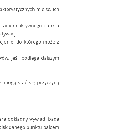
kterystycznych miejsc. Ich
 stadium aktywnego punktu
ktywacji.
rejonie, do którego może z
ów. Jeśli podlega dalszym
as mogą stać się przyczyną
i.
iera dokładny wywiad, bada
isk
danego punktu palcem