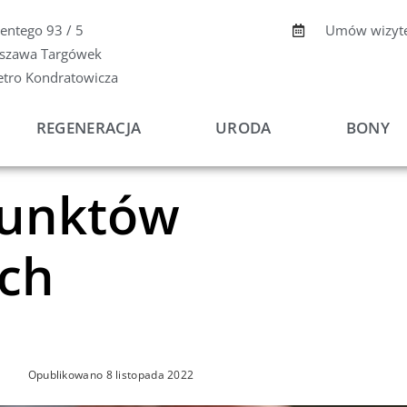
centego 93 / 5
Umów wizyt
szawa Targówek
etro Kondratowicza
REGENERACJA
URODA
BONY
punktów
ch
Opublikowano
8 listopada 2022