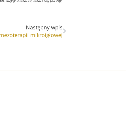
ć wizyty u lekarza, lekarskiej porady,
Następny
Następny wpis
mezoterapii mikroigłowej