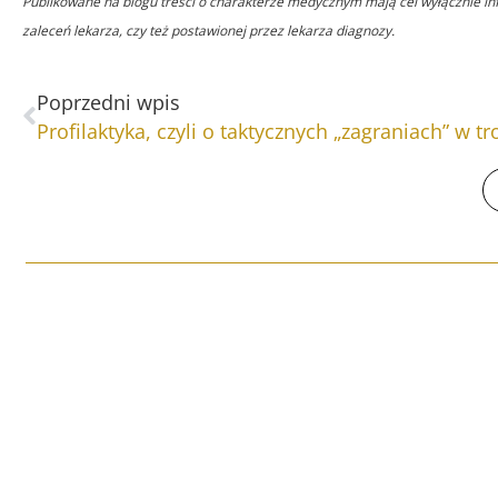
Publikowane na blogu treści o charakterze medycznym mają cel wyłącznie infor
zaleceń lekarza, czy też postawionej przez lekarza diagnozy.
Prev
Poprzedni wpis