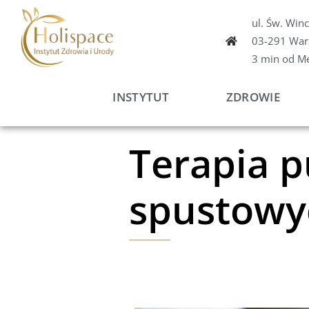
Przejdź
ul. Św. Win
do
03-291 War
treści
3 min od M
INSTYTUT
ZDROWIE
Terapia 
spustowy